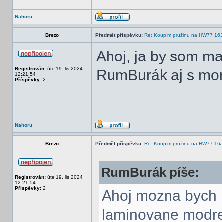
Nahoru
Brezo
Předmět příspěvku:
Re: Koupím pružinu na HW77 16
Ahoj, ja by som ma
Registrován:
úte 19. lis 2024
RumBurák aj s mont
12:21:54
Příspěvky:
2
Nahoru
Brezo
Předmět příspěvku:
Re: Koupím pružinu na HW77 16
RumBurák píše:
Registrován:
úte 19. lis 2024
12:21:54
Příspěvky:
2
Ahoj mozna bych m
laminovane modre 