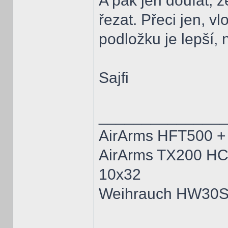
A pak jen doufat, 
řezat. Přeci jen, vl
podložku je lepší, 
Sajfi
______________
AirArms HFT500 +
AirArms TX200 HC 
10x32
Weihrauch HW30S 