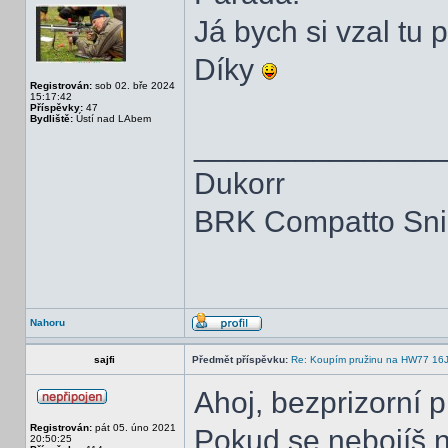
Já bych si vzal tu
Díky
Registrován:
sob 02. bře 2024
15:17:42
Příspěvky:
47
Bydliště:
Ústí nad LAbem
______________
Dukorr
BRK Compatto Snip
Nahoru
sajfi
Předmět příspěvku:
Re: Koupím pružinu na HW77 16
Ahoj, bezprizorní p
Registrován:
pát 05. úno 2021
Pokud se nebojíš 
20:50:25