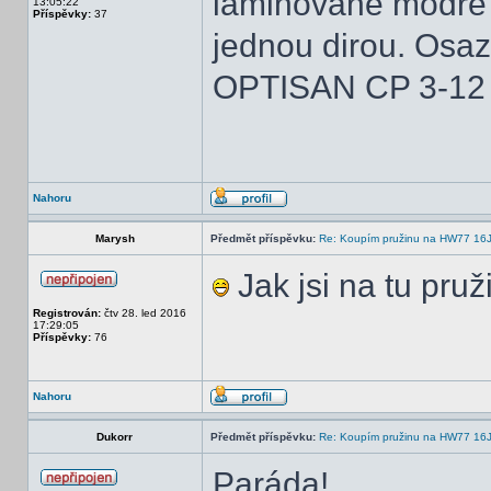
laminovane modre p
13:05:22
Příspěvky:
37
jednou dirou. Osa
OPTISAN CP 3-12
Nahoru
Marysh
Předmět příspěvku:
Re: Koupím pružinu na HW77 16
Jak jsi na tu pru
Registrován:
čtv 28. led 2016
17:29:05
Příspěvky:
76
Nahoru
Dukorr
Předmět příspěvku:
Re: Koupím pružinu na HW77 16
Paráda!