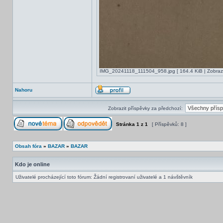
IMG_20241118_111504_958.jpg [ 164.4 KiB | Zobraz
Nahoru
Zobrazit příspěvky za předchozí:
Stránka
1
z
1
[ Příspěvků: 8 ]
Obsah fóra
»
BAZAR
»
BAZAR
Kdo je online
Uživatelé procházející toto fórum: Žádní registrovaní uživatelé a 1 návštěvník