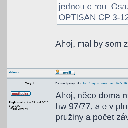
jednou dirou. Osa
OPTISAN CP 3-12
Ahoj, mal by som z
Nahoru
Marysh
Předmět příspěvku:
Re: Koupím pružinu na HW77 16
Ahoj, něco doma má
Registrován:
čtv 28. led 2016
hw 97/77, ale v pln
17:29:05
Příspěvky:
76
pružiny a počet závi