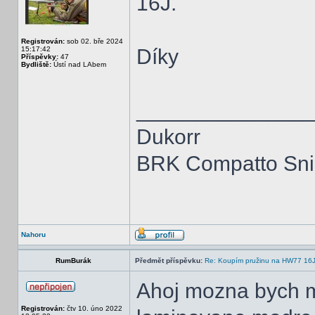
16J.
Registrován:
sob 02. bře 2024
15:17:42
Díky
Příspěvky:
47
Bydliště:
Ústí nad LAbem
______________
Dukorr
BRK Compatto Snip
Nahoru
RumBurák
Předmět příspěvku:
Re: Koupím pružinu na HW77 16
Ahoj mozna bych m
Registrován:
čtv 10. úno 2022