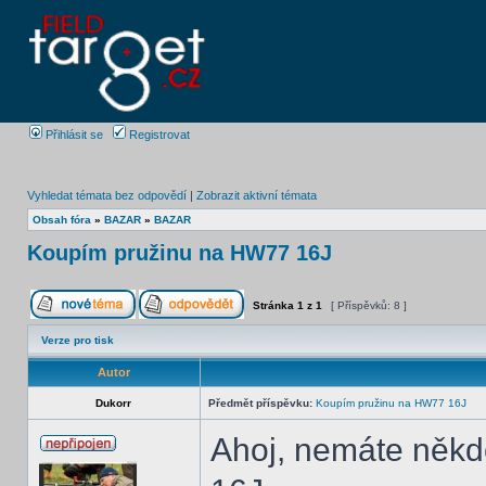
Přihlásit se
Registrovat
Vyhledat témata bez odpovědí
|
Zobrazit aktivní témata
Obsah fóra
»
BAZAR
»
BAZAR
Koupím pružinu na HW77 16J
Stránka
1
z
1
[ Příspěvků: 8 ]
Verze pro tisk
Autor
Dukorr
Předmět příspěvku:
Koupím pružinu na HW77 16J
Ahoj, nemáte někd