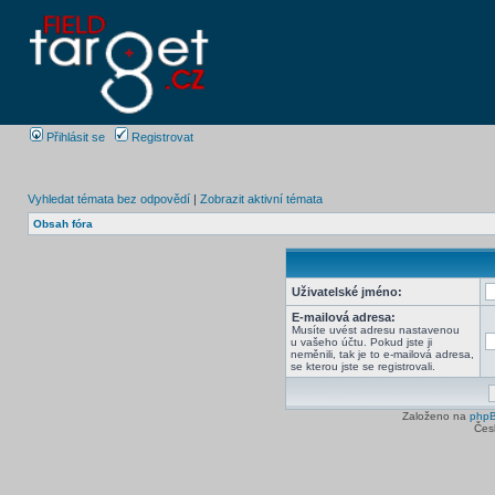
Přihlásit se
Registrovat
Vyhledat témata bez odpovědí
|
Zobrazit aktivní témata
Obsah fóra
Uživatelské jméno:
E-mailová adresa:
Musíte uvést adresu nastavenou
u vašeho účtu. Pokud jste ji
neměnili, tak je to e-mailová adresa,
se kterou jste se registrovali.
Založeno na
php
Čes