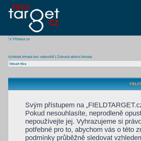
Přihlásit se
Vyhledat témata bez odpovědí
|
Zobrazit aktivní témata
Obsah fóra
FIELDT
Svým přístupem na „FIELDTARGET.cz“ 
Pokud nesouhlasíte, neprodleně opus
nepoužívejte jej. Vyhrazujeme si práv
potřebné pro to, abychom vás o této z
podmínky průběžně sledovat vzhlede