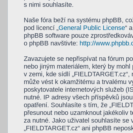
s nimi souhlasíte.
Naše fóra beží na systému phpBB, což 
pod licencí „
General Public License
“ 
phpBB software pouze zprostředkovává
o phpBB navštivte:
http://www.phpbb.
Zavazujete se nepřispívat na fórum p
nebo jiným materiálem, který by mohl
v zemi, kde sídlí „FIELDTARGET.cz“, 
může vést k okamžitému a trvalému v
poskytovatele internetových služeb (I
nutné. IP adresy všech příspěvků jsou
opatření. Souhlasíte s tím, že „FIELD
přesunout nebo uzamknout jakékoliv 
za nutné. Jako uživatel souhlasíte se
„FIELDTARGET.cz“ ani phpBB neposkytn