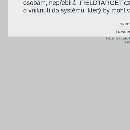
osobám, nepřebírá „FIELDTARGET.cz“
o vniknutí do systému, který by mohl v
Založeno na
php
Čes