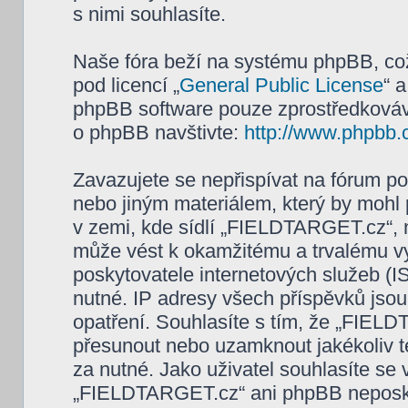
s nimi souhlasíte.
Naše fóra beží na systému phpBB, což 
pod licencí „
General Public License
“ 
phpBB software pouze zprostředkovává
o phpBB navštivte:
http://www.phpbb.
Zavazujete se nepřispívat na fórum p
nebo jiným materiálem, který by mohl
v zemi, kde sídlí „FIELDTARGET.cz“, 
může vést k okamžitému a trvalému v
poskytovatele internetových služeb (I
nutné. IP adresy všech příspěvků jsou
opatření. Souhlasíte s tím, že „FIELD
přesunout nebo uzamknout jakékoliv 
za nutné. Jako uživatel souhlasíte se
„FIELDTARGET.cz“ ani phpBB neposkytn