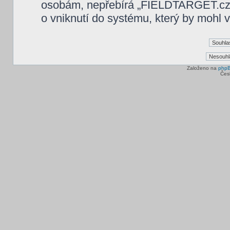
osobám, nepřebírá „FIELDTARGET.cz“
o vniknutí do systému, který by mohl v
Založeno na
php
Čes