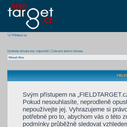
Přihlásit se
Vyhledat témata bez odpovědí
|
Zobrazit aktivní témata
Obsah fóra
FIELDT
Svým přístupem na „FIELDTARGET.cz“ 
Pokud nesouhlasíte, neprodleně opus
nepoužívejte jej. Vyhrazujeme si práv
potřebné pro to, abychom vás o této z
podmínky průběžně sledovat vzhlede