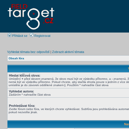
Přihlásit se
Registrovat
Vyhledat témata bez odpovědí
|
Zobrazit aktivní témata
Obsah fóra
Hledat klíčová slova:
Umístění
+
před slovem znamená, že slovo musí být ve výsledku přítomno, a
-
znamená, ž
nemá být ve výsledku přítomno. Pokud chcete, aby stačila shoda pouze s jedním z více sl
umístěte je do závorek oddělené znakem
|
. Použitím * nahradíte část slova
Vyhledat autora:
Zadáním * nahradíte část slova
Prohledávat fóra:
Zvolte fórum nebo fóra, ve kterých chcete vyhledávat. Subfóra jsou prohledávána automat
pokud nezvolíte jinak.
Nas