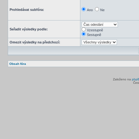
Prohledávat subfóra:
Ano
Ne
Seřadit výsledky podle:
Vzestupně
Sestupně
Omezit výsledky na předchozí:
Obsah fóra
Založeno na
php
Čes