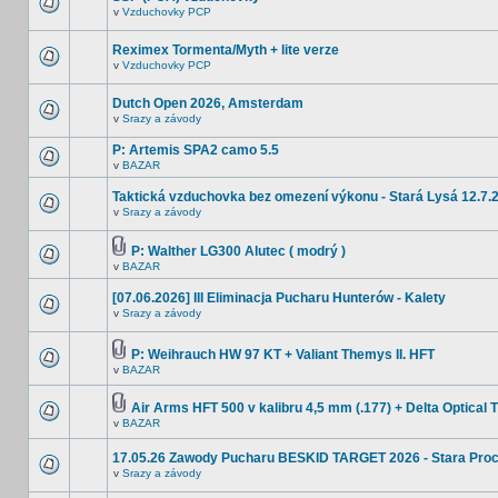
v
Vzduchovky PCP
Reximex Tormenta/Myth + lite verze
v
Vzduchovky PCP
Dutch Open 2026, Amsterdam
v
Srazy a závody
P: Artemis SPA2 camo 5.5
v
BAZAR
Taktická vzduchovka bez omezení výkonu - Stará Lysá 12.7.
v
Srazy a závody
P: Walther LG300 Alutec ( modrý )
v
BAZAR
[07.06.2026] III Eliminacja Pucharu Hunterów - Kalety
v
Srazy a závody
P: Weihrauch HW 97 KT + Valiant Themys II. HFT
v
BAZAR
Air Arms HFT 500 v kalibru 4,5 mm (.177) + Delta Optical T
v
BAZAR
17.05.26 Zawody Pucharu BESKID TARGET 2026 - Stara Pro
v
Srazy a závody