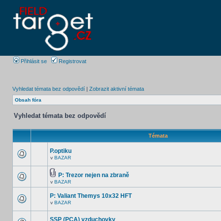
Přihlásit se
Registrovat
Vyhledat témata bez odpovědí
|
Zobrazit aktivní témata
Obsah fóra
Vyhledat témata bez odpovědí
Témata
P.optiku
v
BAZAR
P: Trezor nejen na zbraně
v
BAZAR
P: Valiant Themys 10x32 HFT
v
BAZAR
SSP (PCA) vzduchovky