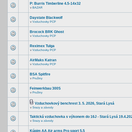
P: Burris Timberline 4.5-14x32
v
BAZAR
Daystate Blackwolf
v
Vzduchovky PCP
Brocock BRK Ghost
v
Vzduchovky PCP
Reximex Tulga
v
Vzduchovky PCP
AirMaks Katran
v
Vzduchovky PCP
BSA Spitfire
v
Pružiny
Feinwerkbau 300S
v
Pružiny
Vzduchovkový benchrest 3. 5. 2026, Stará Lysá
v
Srazy a závody
Taktická vzduchovka s výkonem do 16J - Stará Lysá 19.4.20
v
Srazy a závody
Kúpim AA Air arms Pro sport 5,5