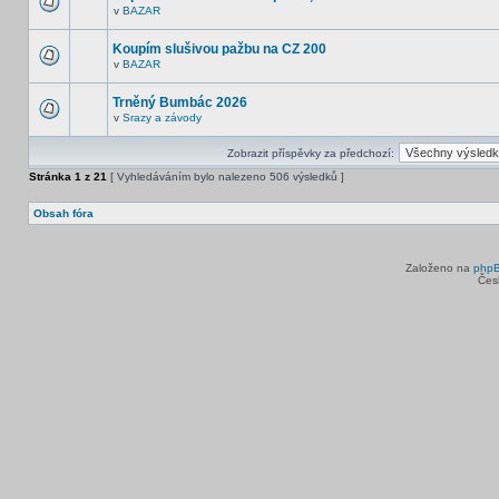
v
BAZAR
Koupím slušivou pažbu na CZ 200
v
BAZAR
Trněný Bumbác 2026
v
Srazy a závody
Zobrazit příspěvky za předchozí:
Stránka
1
z
21
[ Vyhledáváním bylo nalezeno 506 výsledků ]
Obsah fóra
Založeno na
php
Čes