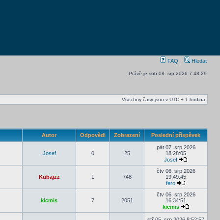
FAQ
Hledat
Právě je sob 08. srp 2026 7:48:29
Všechny časy jsou v UTC + 1 hodina
Autor
Odpovědi
Zobrazení
Poslední příspěvek
pát 07. srp 2026
Josef
0
25
18:28:05
Josef
čtv 06. srp 2026
Kubajzz
1
748
19:49:45
fero
čtv 06. srp 2026
kicmis
7
2051
16:34:51
kicmis
stř 05. srp 2026 8:52:57