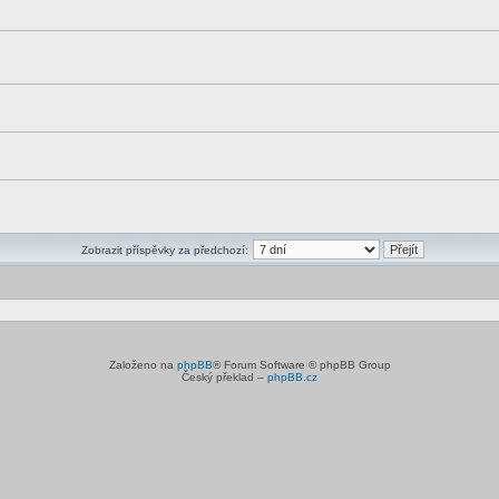
Zobrazit příspěvky za předchozí:
Založeno na
phpBB
® Forum Software © phpBB Group
Český překlad –
phpBB.cz