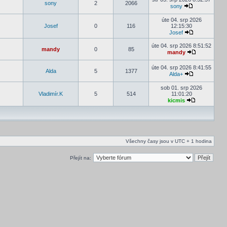
sony
2
2066
sony
úte 04. srp 2026
Josef
0
116
12:15:30
Josef
úte 04. srp 2026 8:51:52
mandy
0
85
mandy
úte 04. srp 2026 8:41:55
Alda
5
1377
Alda+
sob 01. srp 2026
Vladimír.K
5
514
11:01:20
kicmis
Všechny časy jsou v UTC + 1 hodina
Přejít na: