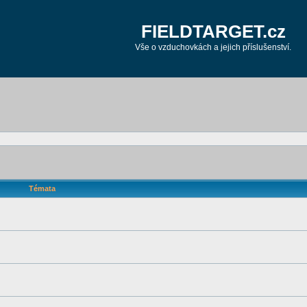
FIELDTARGET.cz
Vše o vzduchovkách a jejich příslušenství.
Témata