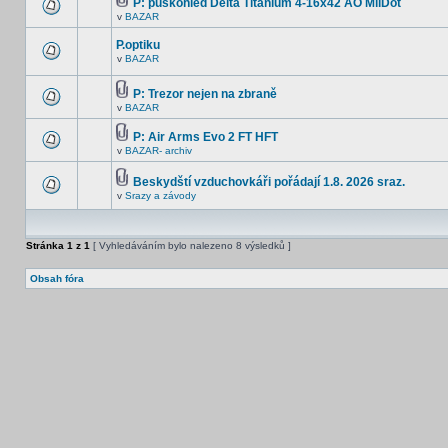
P: puškohled Delta Titanium 4-16x42 AO MilDot
v
BAZAR
P.optiku
v
BAZAR
P: Trezor nejen na zbraně
v
BAZAR
P: Air Arms Evo 2 FT HFT
v
BAZAR- archiv
Beskydští vzduchovkáři pořádají 1.8. 2026 sraz.
v
Srazy a závody
Stránka
1
z
1
[ Vyhledáváním bylo nalezeno 8 výsledků ]
Obsah fóra