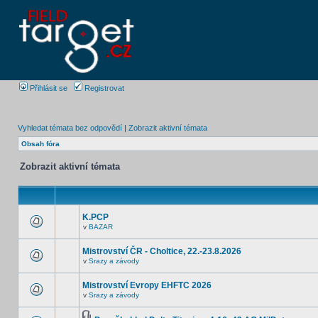
Přihlásit se
Registrovat
Vyhledat témata bez odpovědí
|
Zobrazit aktivní témata
Obsah fóra
Zobrazit aktivní témata
K.PCP
v
BAZAR
Mistrovství ČR - Choltice, 22.-23.8.2026
v
Srazy a závody
Mistrovství Evropy EHFTC 2026
v
Srazy a závody