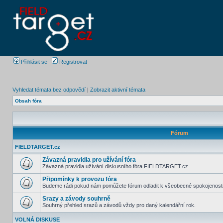
Přihlásit se
Registrovat
Vyhledat témata bez odpovědí
|
Zobrazit aktivní témata
Obsah fóra
Fórum
FIELDTARGET.cz
Závazná pravidla pro užívání fóra
Závazná pravidla užívání diskusního fóra FIELDTARGET.cz
Připomínky k provozu fóra
Budeme rádi pokud nám pomůžete fórum odladit k všeobecné spokojenost
Srazy a závody souhrně
Souhrný přehled srazů a závodů vždy pro daný kalendářní rok.
VOLNÁ DISKUSE