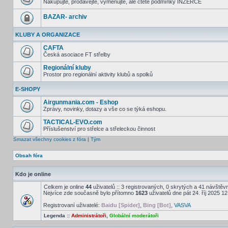
Nakupujte, prodávejte, vyměňujte, ale čtěte podmínky INZERCE
BAZAR- archiv
KLUBY A ORGANIZACE
CAFTA
Česká asociace FT střelby
Regionální kluby
Prostor pro regionální aktivity klubů a spolků
E-SHOPY
Airgunmania.com - Eshop
Zprávy, novinky, dotazy a vše co se týká eshopu.
TACTICAL-EVO.com
Příslušenství pro střelce a střeleckou činnost
Smazat všechny cookies z fóra
|
Tým
Obsah fóra
Kdo je online
Celkem je online
44
uživatelů :: 3 registrovaných, 0 skrytých a 41 návštěvní
Nejvíce zde současně bylo přítomno
1623
uživatelů dne pát 24. říj 2025 1
Registrovaní uživatelé:
Baidu [Spider]
,
Bing [Bot]
,
VASVA
Legenda ::
Administrátoři
,
Globální moderátoři