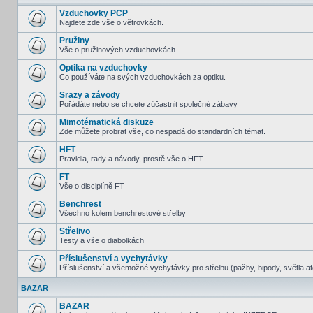
Vzduchovky PCP
Najdete zde vše o větrovkách.
Pružiny
Vše o pružinových vzduchovkách.
Optika na vzduchovky
Co používáte na svých vzduchovkách za optiku.
Srazy a závody
Pořádáte nebo se chcete zúčastnit společné zábavy
Mimotématická diskuze
Zde můžete probrat vše, co nespadá do standardních témat.
HFT
Pravidla, rady a návody, prostě vše o HFT
FT
Vše o disciplíně FT
Benchrest
Všechno kolem benchrestové střelby
Střelivo
Testy a vše o diabolkách
Příslušenství a vychytávky
Příslušenství a všemožné vychytávky pro střelbu (pažby, bipody, světla at
BAZAR
BAZAR