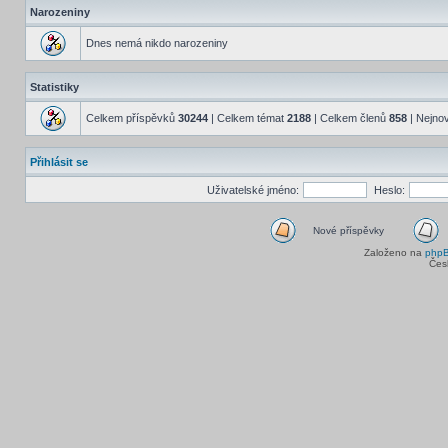
Narozeniny
Dnes nemá nikdo narozeniny
Statistiky
Celkem příspěvků
30244
| Celkem témat
2188
| Celkem členů
858
| Nejnov
Přihlásit se
Uživatelské jméno:
Heslo:
Nové příspěvky
Založeno na
php
Čes