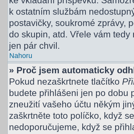
ke vkládání příspěvků. Samozře
k ostatním službám nedostupn
postavičky, soukromé zprávy, po
do skupin, atd. Vřele vám tedy
jen pár chvil.
Nahoru
» Proč jsem automaticky odh
Pokud nezaškrtnete tlačítko
Při
budete přihlášeni jen po dobu 
zneužití vašeho účtu někým jiný
zaškrtněte toto políčko, když s
nedoporučujeme, když se přihla