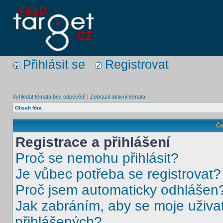
Přihlásit se
Registrovat
Vyhledat témata bez odpovědí
|
Zobrazit aktivní témata
Obsah fóra
Ča
Registrace a přihlášení
Proč se nemohu přihlásit?
Je vůbec potřeba se registrovat?
Proč jsem automaticky odhlášen
Jak zabráním, aby se moje uživa
přihlášených?