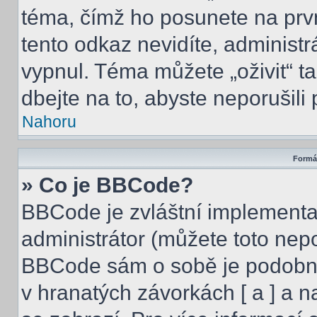
téma, čímž ho posunete na prv
tento odkaz nevidíte, administ
vypnul. Téma můžete „oživit“ t
dbejte na to, abyste neporušili 
Nahoru
Formát
» Co je BBCode?
BBCode je zvláštní implementa
administrátor (můžete toto nepo
BBCode sám o sobě je podobný
v hranatých závorkách [ a ] a na