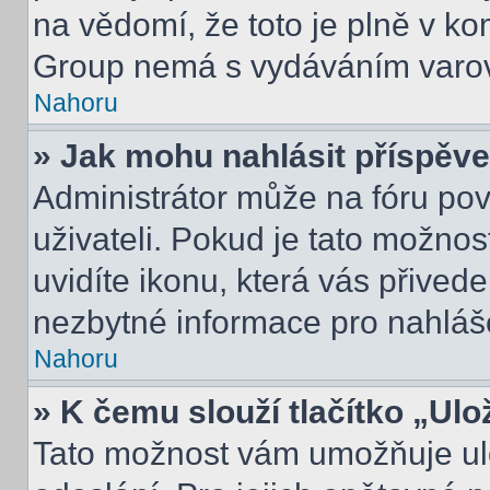
na vědomí, že toto je plně v k
Group nemá s vydáváním varov
Nahoru
» Jak mohu nahlásit příspě
Administrátor může na fóru pov
uživateli. Pokud je tato možno
uvidíte ikonu, která vás přived
nezbytné informace pro nahláš
Nahoru
» K čemu slouží tlačítko „Ulo
Tato možnost vám umožňuje ulo