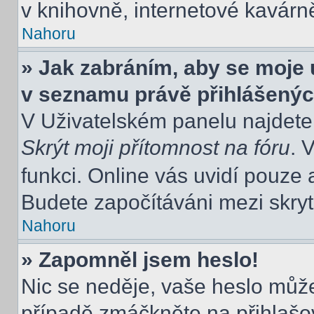
v knihovně, internetové kavárně
Nahoru
» Jak zabráním, aby se moje 
v seznamu právě přihlášený
V Uživatelském panelu najdete
Skrýt moji přítomnost na fóru
. 
funkci. Online vás uvidí pouze 
Budete započítáváni mezi skryt
Nahoru
» Zapomněl jsem heslo!
Nic se neděje, vaše heslo můž
případě zmáčkněte na přihlašov