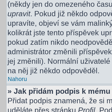
(někdy jen do omezeného času p
upravit
. Pokud již někdo odpov
upravíte, objeví se vám malink
kolikrát jste tento příspěvek up
pokud zatím nikdo neodpovědě
administrátor změnili příspěvek
jej změnili). Normální uživate
na něj již někdo odpověděl.
Nahoru
» Jak přidám podpis k mému
Přidat podpis znamená, že si mu
uděláte přes stránku
Profil
. Po