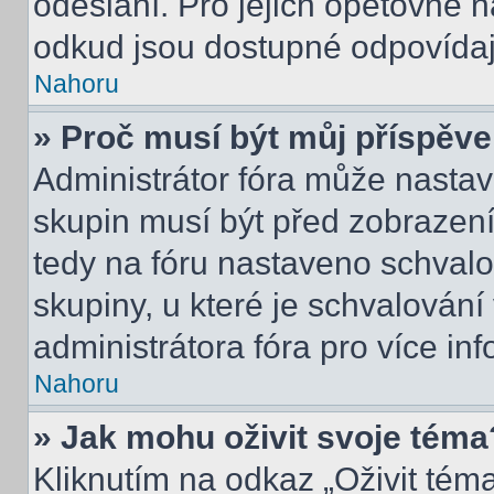
odeslání. Pro jejich opětovné n
odkud jsou dostupné odpovídají
Nahoru
» Proč musí být můj příspěv
Administrátor fóra může nastav
skupin musí být před zobrazen
tedy na fóru nastaveno schvalo
skupiny, u které je schvalován
administrátora fóra pro více inf
Nahoru
» Jak mohu oživit svoje téma
Kliknutím na odkaz „Oživit téma