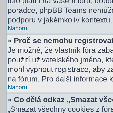
toto platí i na vašem fóru, do
poradce, phpBB Teams nemůže
podporu v jakémkoliv kontextu.
Nahoru
» Proč se nemohu registrova
Je možné, že vlastník fóra zab
použití uživatelského jména, kter
mohl vypnout registrace, aby z
na fórum. Pro další informace k
Nahoru
» Co dělá odkaz „Smazat vše
„Smazat všechny cookies z fóra