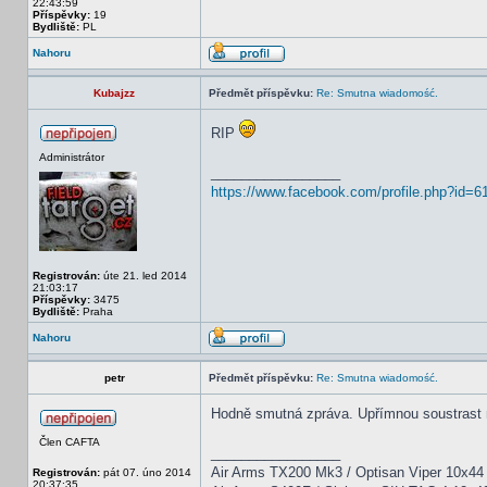
22:43:59
Příspěvky:
19
Bydliště:
PL
Nahoru
Kubajzz
Předmět příspěvku:
Re: Smutna wiadomość.
RIP
Administrátor
_________________
https://www.facebook.com/profile.php?id=
Registrován:
úte 21. led 2014
21:03:17
Příspěvky:
3475
Bydliště:
Praha
Nahoru
petr
Předmět příspěvku:
Re: Smutna wiadomość.
Hodně smutná zpráva. Upřímnou soustrast 
Člen CAFTA
_________________
Air Arms TX200 Mk3 / Optisan Viper 10x44
Registrován:
pát 07. úno 2014
20:37:35