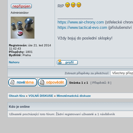
RIP
Administrátor
_________________
https://www.air-chrony.com
(střelecké chron
https://www.tactical-evo.com
(příslušenství 
Vždy bojuj do poslední sklopky!
Registrován:
úte 21. led 2014
11:42:43
Příspěvky:
1801
Bydliště:
Praha
Nahoru
Zobrazit příspěvky za předchozí:
Stránka
1
z
1
[ Příspěvků: 8 ]
Obsah fóra
»
VOLNÁ DISKUSE
»
Mimotématická diskuze
Kdo je online
Uživatelé procházející toto fórum: Žádní registrovaní uživatelé a 1 návštěvník