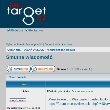
Přihlásit se
Registrovat
Vyhledat témata bez odpovědí
|
Zobrazit aktivní témata
Obsah fóra
»
VOLNÁ DISKUSE
»
Mimotématická diskuze
Smutna wiadomość.
Stránka
1
z
1
[ Příspěvků: 8 ]
Verze pro tisk
Autor
Adah
Předmět příspěvku:
Smutna wiadomość.
Wiem że wielu z Was znało i bardzo lubiło D
https://forum-bron.pl/viewtopic.php?f=18&t
Registrován:
čtv 10. lis 2016