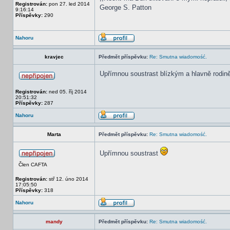
Registrován:
pon 27. led 2014
George S. Patton
9:16:14
Příspěvky:
290
Nahoru
kravjec
Předmět příspěvku:
Re: Smutna wiadomość.
Upřímnou soustrast blízkým a hlavně rodině 
Registrován:
ned 05. říj 2014
20:51:32
Příspěvky:
287
Nahoru
Marta
Předmět příspěvku:
Re: Smutna wiadomość.
Upřímnou soustrast
Člen CAFTA
Registrován:
stř 12. úno 2014
17:05:50
Příspěvky:
318
Nahoru
mandy
Předmět příspěvku:
Re: Smutna wiadomość.