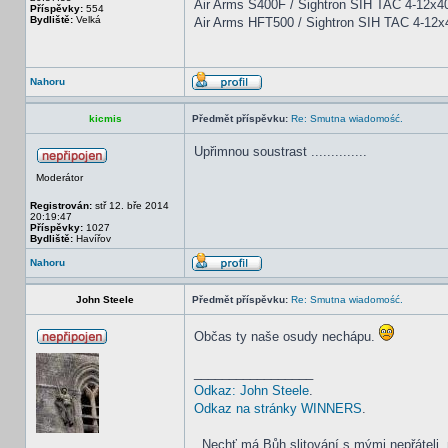
Air Arms S400F / Sightron SIH TAC 4-12x4
Příspěvky:
554
Bydliště:
Velká
Air Arms HFT500 / Sightron SIH TAC 4-12
Nahoru
kicmis
Předmět příspěvku:
Re: Smutna wiadomość.
Upřimnou soustrast ..............
Moderátor
Registrován:
stř 12. bře 2014
20:19:47
Příspěvky:
1027
Bydliště:
Havířov
Nahoru
John Steele
Předmět příspěvku:
Re: Smutna wiadomość.
Občas ty naše osudy nechápu.
_________________
Odkaz: John Steele
.
Odkaz na stránky WINNERS
.
,,Nechť má Bůh slitování s mými nepřáteli, 