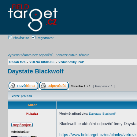
Přihlásit se
Registrovat
Vyhledat témata bez odpovědí
|
Zobrazit aktivní témata
Obsah fóra
»
VOLNÁ DISKUSE
»
Vzduchovky PCP
Daystate Blackwolf
Stránka
1
z
1
[ Příspěvek: 1 ]
Verze pro tisk
Autor
Kubajzz
Předmět příspěvku:
Daystate Blackwolf
Blackwolf je aktuální odpověď firmy Daystat
Administrátor
https://www.fieldtarget.cz/cs/clanky/vetrov