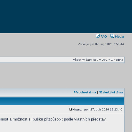
FAQ
Hledat
Právě je pát 07. srp 2026 7:58:44
Všechny časy jsou v UTC + 1 hodina
Předchozí téma
|
Následující téma
Napsal:
pon 27. dub 2026 12:23:40
snost a možnost si pušku přizpůsobit podle vlastních představ.