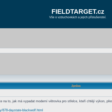
FIELDTARGET.cz
Vše o vzduchovkách a jejich příslušenství.
Zpráva
e na to, jak má vypadat moderní větrovka pro střelce, kteří chtějí výkon, pře
ky/878-daystate-blackwolf.html