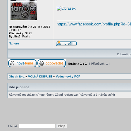
_________________
https://www.facebook.com/profile.php?id=
Registrován:
úte 21. led 2014
21:03:17
Příspěvky:
3475
Bydliště:
Praha
Nahoru
Zobrazit p
Stránka
1
z
1
[ Příspěvek: 1 ]
Obsah fóra
»
VOLNÁ DISKUSE
»
Vzduchovky PCP
Kdo je online
Uživatelé procházející toto fórum: Žádní registrovaní uživatelé a 3 návštevníků
Hledat: