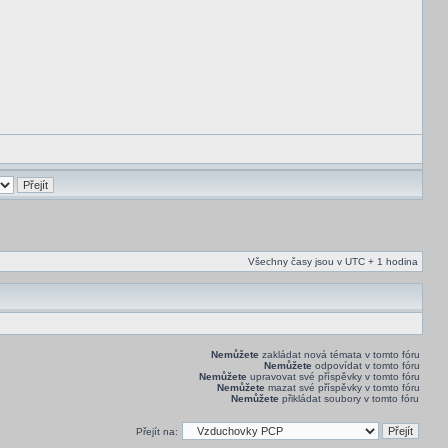
Všechny časy jsou v UTC + 1 hodina
Nemůžete
zakládat nová témata v tomto fóru
Nemůžete
odpovídat v tomto fóru
Nemůžete
upravovat své příspěvky v tomto fóru
Nemůžete
mazat své příspěvky v tomto fóru
Nemůžete
přikládat soubory v tomto fóru
Přejít na: