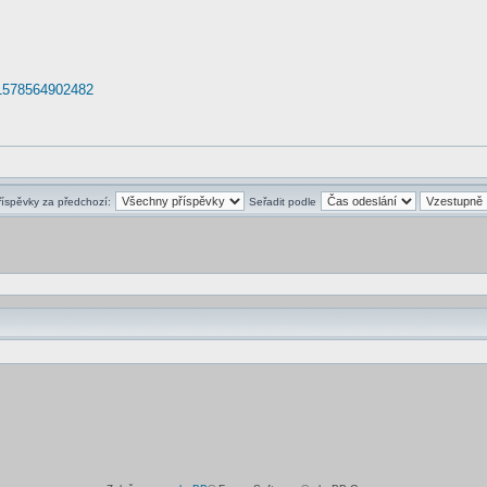
61578564902482
říspěvky za předchozí:
Seřadit podle