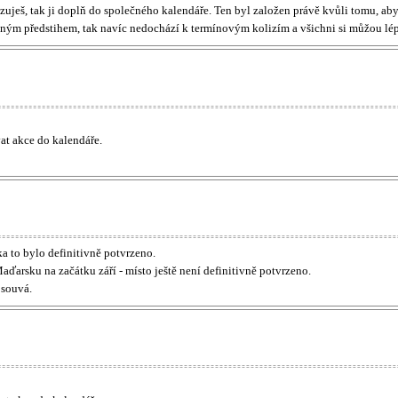
izuješ, tak ji doplň do společného kalendáře. Ten byl založen právě kvůli tomu, aby
čným předstihem, tak navíc nedochází k termínovým kolizím a všichni si můžou lép
t akce do kalendáře.
a to bylo definitivně potvrzeno.
ďarsku na začátku září - místo ještě není definitivně potvrzeno.
osouvá.