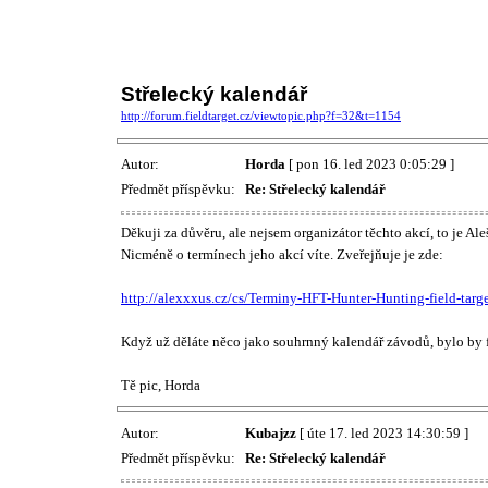
Střelecký kalendář
http://forum.fieldtarget.cz/viewtopic.php?f=32&t=1154
Autor:
Horda
[ pon 16. led 2023 0:05:29 ]
Předmět příspěvku:
Re: Střelecký kalendář
Děkuji za důvěru, ale nejsem organizátor těchto akcí, to je Ale
Nicméně o termínech jeho akcí víte. Zveřejňuje je zde:
http://alexxxus.cz/cs/Terminy-HFT-Hunter-Hunting-field-ta
Když už děláte něco jako souhrnný kalendář závodů, bylo by faj
Tě pic, Horda
Autor:
Kubajzz
[ úte 17. led 2023 14:30:59 ]
Předmět příspěvku:
Re: Střelecký kalendář