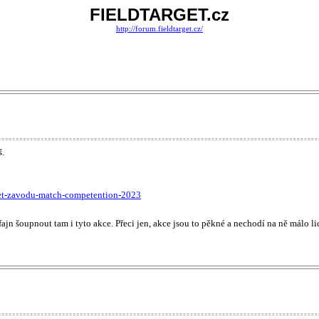
FIELDTARGET.cz
http://forum.fieldtarget.cz/
š.
rget-zavodu-match-competention-2023
n šoupnout tam i tyto akce. Přeci jen, akce jsou to pěkné a nechodí na ně málo lid