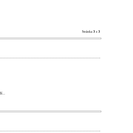
Stránka
3
z
3
í...