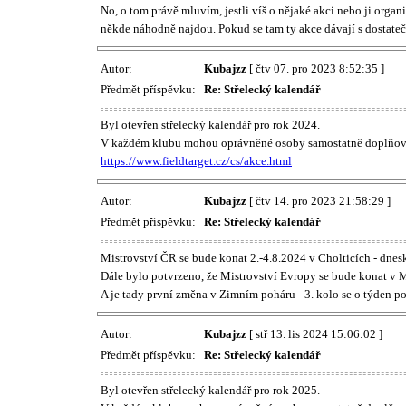
No, o tom právě mluvím, jestli víš o nějaké akci nebo ji organ
někde náhodně najdou. Pokud se tam ty akce dávají s dostate
Autor:
Kubajzz
[ čtv 07. pro 2023 8:52:35 ]
Předmět příspěvku:
Re: Střelecký kalendář
Byl otevřen střelecký kalendář pro rok 2024.
V každém klubu mohou oprávněné osoby samostatně doplňova
https://www.fieldtarget.cz/cs/akce.html
Autor:
Kubajzz
[ čtv 14. pro 2023 21:58:29 ]
Předmět příspěvku:
Re: Střelecký kalendář
Mistrovství ČR se bude konat 2.-4.8.2024 v Cholticích - dnesk
Dále bylo potvrzeno, že Mistrovství Evropy se bude konat v Ma
A je tady první změna v Zimním poháru - 3. kolo se o týden p
Autor:
Kubajzz
[ stř 13. lis 2024 15:06:02 ]
Předmět příspěvku:
Re: Střelecký kalendář
Byl otevřen střelecký kalendář pro rok 2025.