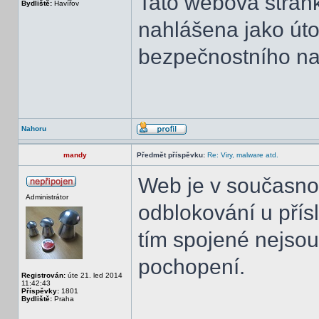
Tato webová strán
Bydliště:
Havířov
nahlášena jako úto
bezpečnostního na
Nahoru
mandy
Předmět příspěvku:
Re: Viry, malware atd.
Web je v současnos
Administrátor
odblokování u přísl
tím spojené nejso
pochopení.
Registrován:
úte 21. led 2014
11:42:43
Příspěvky:
1801
Bydliště:
Praha