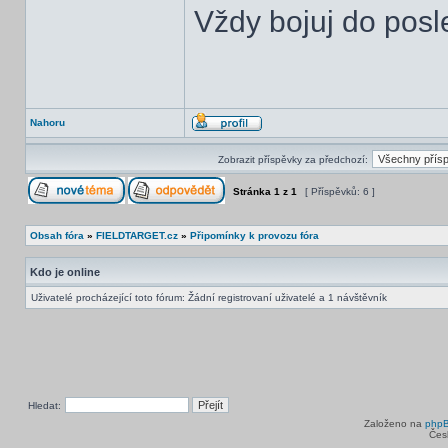
Vždy bojuj do posl
Nahoru
Zobrazit příspěvky za předchozí:
Stránka
1
z
1
[ Příspěvků: 6 ]
Obsah fóra
»
FIELDTARGET.cz
»
Připomínky k provozu fóra
Kdo je online
Uživatelé procházející toto fórum: Žádní registrovaní uživatelé a 1 návštěvník
Hledat:
Založeno na
php
Čes