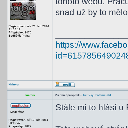
tohoto webu. Pracu
snad už by to mělo
Registrován:
úte 21. led 2014
21:03:17
______________
Příspěvky:
3475
Bydliště:
Praha
https://www.facebo
id=615785649024
Nahoru
kicmis
Předmět příspěvku:
Re: Viry, malware atd.
Stále mi to hlásí u 
Moderátor
Registrován:
stř 12. bře 2014
20:19:47
Příspěvky:
1027