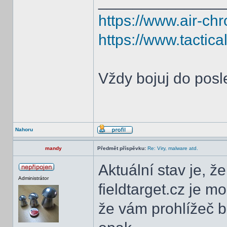
______________
https://www.air-ch
https://www.tactic
Vždy bojuj do posl
Nahoru
mandy
Předmět příspěvku:
Re: Viry, malware atd.
Aktuální stav je,
Administrátor
fieldtarget.cz je m
že vám prohlížeč 