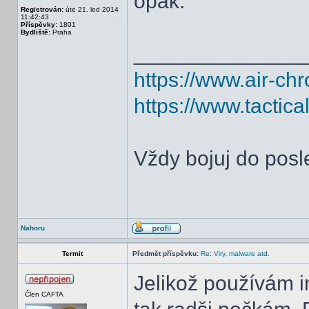
opak.
Registrován:
úte 21. led 2014
11:42:43
Příspěvky:
1801
Bydliště:
Praha
______________
https://www.air-ch
https://www.tactic
Vždy bojuj do posl
Nahoru
Termit
Předmět příspěvku:
Re: Viry, malware atd.
Jelikož používám in
Člen CAFTA