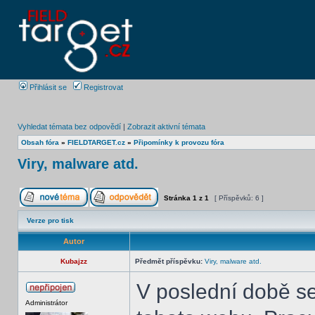
Přihlásit se
Registrovat
Vyhledat témata bez odpovědí
|
Zobrazit aktivní témata
Obsah fóra
»
FIELDTARGET.cz
»
Připomínky k provozu fóra
Viry, malware atd.
Stránka
1
z
1
[ Příspěvků: 6 ]
Verze pro tisk
Autor
Kubajzz
Předmět příspěvku:
Viry, malware atd.
V poslední době s
Administrátor