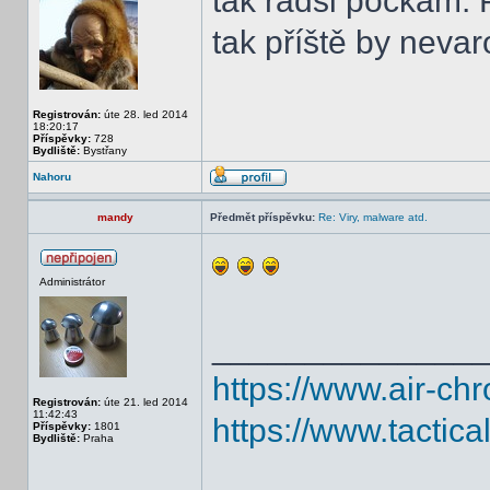
tak radši počkám. 
tak příště by nevaro
Registrován:
úte 28. led 2014
18:20:17
Příspěvky:
728
Bydliště:
Bystřany
Nahoru
mandy
Předmět příspěvku:
Re: Viry, malware atd.
Administrátor
______________
https://www.air-ch
Registrován:
úte 21. led 2014
11:42:43
https://www.tactic
Příspěvky:
1801
Bydliště:
Praha