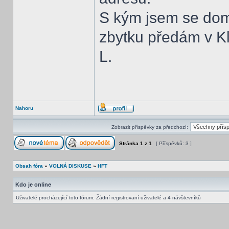
S kým jsem se domlu
zbytku předám v K
L.
Nahoru
Zobrazit příspěvky za předchozí:
Stránka
1
z
1
[ Příspěvků: 3 ]
Obsah fóra
»
VOLNÁ DISKUSE
»
HFT
Kdo je online
Uživatelé procházející toto fórum: Žádní registrovaní uživatelé a 4 návštevníků