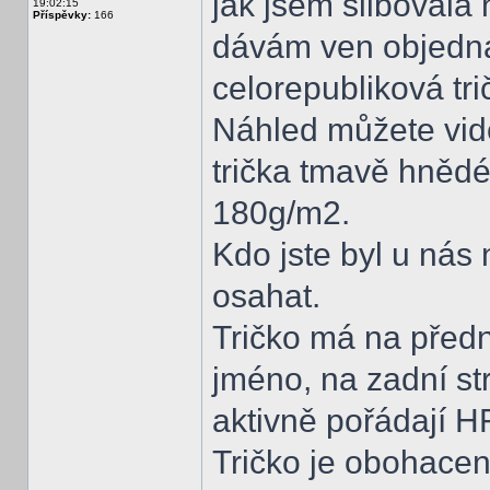
jak jsem sliboval
19:02:15
Příspěvky:
166
dávám ven objedn
celorepubliková tri
Náhled můžete vidě
trička tmavě hněd
180g/m2.
Kdo jste byl u nás 
osahat.
Tričko má na předn
jméno, na zadní st
aktivně pořádají H
Tričko je obohacen