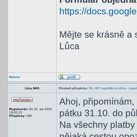
https://docs.googl
Mějte se krásně a 
Lůca
Nahoru
Lůca NKS
Předmět příspěvku:
Re: HFT republiková trička - obje
Ahoj, připomínám, 
Registrován:
čtv 10. srp 2023
pátku 31.10. do pů
19:02:15
Příspěvky:
166
Na všechny platby
nějaká cestou opoz