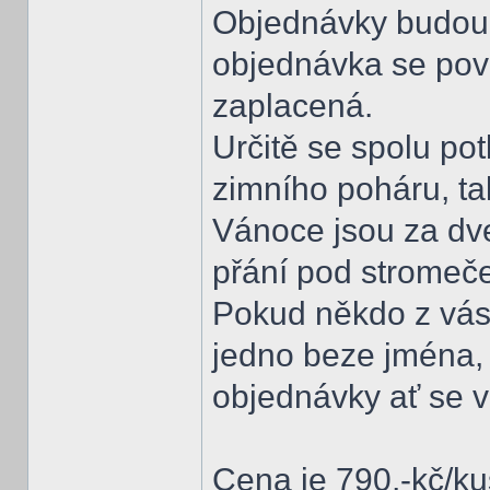
Objednávky budou 
objednávka se pov
zaplacená.
Určitě se spolu p
zimního poháru, ta
Vánoce jsou za dveř
přání pod stromeč
Pokud někdo z vás
jedno beze jména, 
objednávky ať se 
Cena je 790,-kč/ku