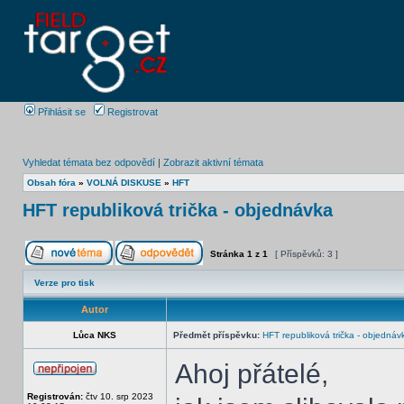
Přihlásit se
Registrovat
Vyhledat témata bez odpovědí
|
Zobrazit aktivní témata
Obsah fóra
»
VOLNÁ DISKUSE
»
HFT
HFT republiková trička - objednávka
Stránka
1
z
1
[ Příspěvků: 3 ]
Verze pro tisk
Autor
Lůca NKS
Předmět příspěvku:
HFT republiková trička - objednáv
Ahoj přátelé,
Registrován:
čtv 10. srp 2023