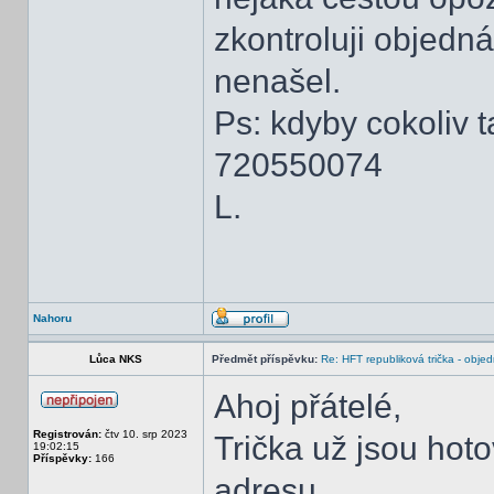
zkontroluji objedn
nenašel.
Ps: kdyby cokoliv 
720550074
L.
Nahoru
Lůca NKS
Předmět příspěvku:
Re: HFT republiková trička - obje
Ahoj přátelé,
Registrován:
čtv 10. srp 2023
Trička už jsou hot
19:02:15
Příspěvky:
166
adresu.