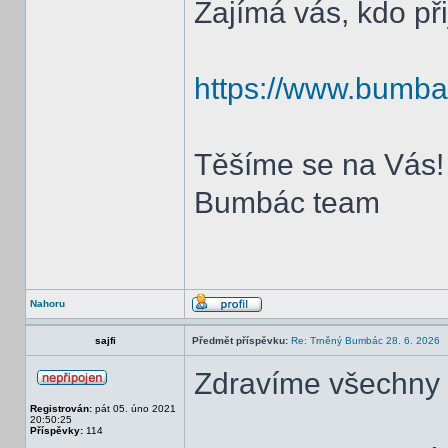
Zajímá vás, kdo př
https://www.bumbac
Těšíme se na Vás!
Bumbác team
Nahoru
sajfi
Předmět příspěvku:
Re: Trněný Bumbác 28. 6. 2026
Zdravíme všechny s
Registrován:
pát 05. úno 2021
20:50:25
Příspěvky:
114