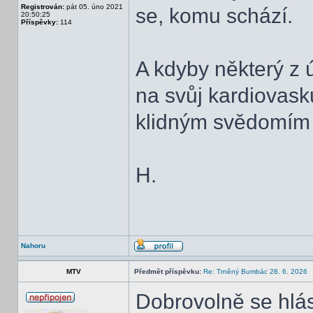
Registrován:
pát 05. úno 2021
se, komu schází.
20:50:25
Příspěvky:
114
A kdyby některý z 
na svůj kardiovas
klidným svědomím 
H.
Nahoru
MTV
Předmět příspěvku:
Re: Trněný Bumbác 28. 6. 2026
Dobrovolně se hlás