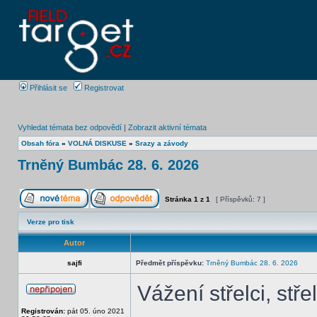
Přihlásit se
Registrovat
Vyhledat témata bez odpovědí
|
Zobrazit aktivní témata
Obsah fóra
»
VOLNÁ DISKUSE
»
Srazy a závody
Trněný Bumbác 28. 6. 2026
Stránka
1
z
1
[ Příspěvků: 7 ]
Verze pro tisk
Autor
sajfi
Předmět příspěvku:
Trněný Bumbác 28. 6. 2026
Vážení střelci, stře
Registrován:
pát 05. úno 2021