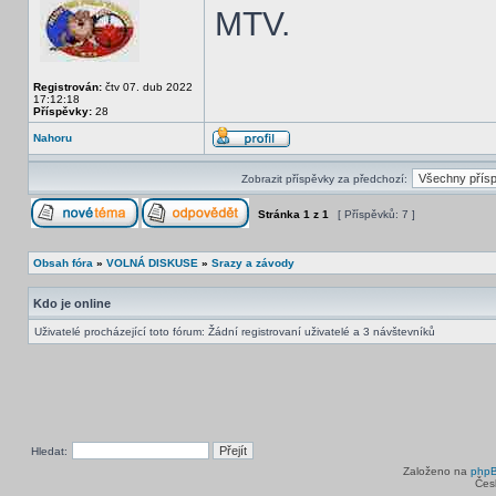
MTV.
Registrován:
čtv 07. dub 2022
17:12:18
Příspěvky:
28
Nahoru
Zobrazit příspěvky za předchozí:
Stránka
1
z
1
[ Příspěvků: 7 ]
Obsah fóra
»
VOLNÁ DISKUSE
»
Srazy a závody
Kdo je online
Uživatelé procházející toto fórum: Žádní registrovaní uživatelé a 3 návštevníků
Hledat:
Založeno na
php
Čes