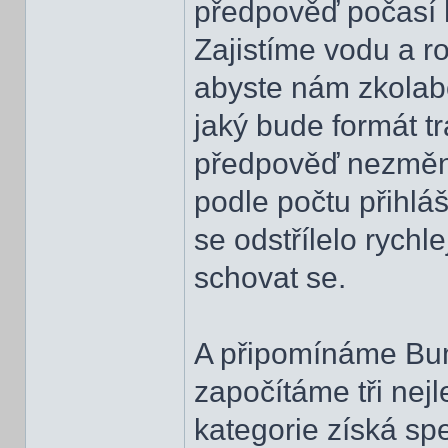
předpověď počasí h
Zajistíme vodu a ro
abyste nám zkolabo
jaký bude formát tr
předpověď nezmění
podle počtu přihl
se odstřílelo rychle
schovat se.
A připomínáme Bu
započítáme tři nejl
kategorie získá sp