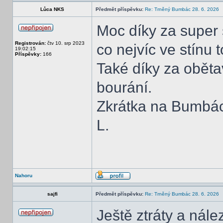
Lůca NKS
Předmět příspěvku:
Re: Trněný Bumbác 28. 6. 2026
Moc díky za super s
Registrován:
čtv 10. srp 2023
co nejvíc ve stínu t
19:02:15
Příspěvky:
166
Také díky za obětavo
bourání.
Zkrátka na Bumbác
L.
Nahoru
sajfi
Předmět příspěvku:
Re: Trněný Bumbác 28. 6. 2026
Ještě ztráty a nále