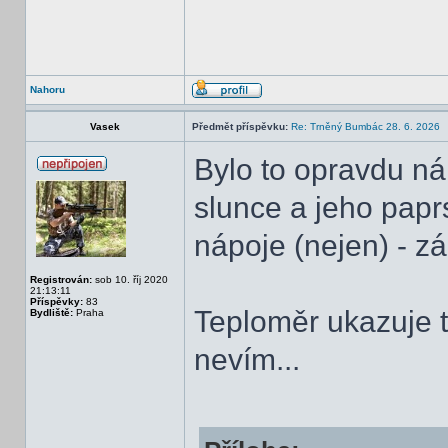
Nahoru
Vasek
Předmět příspěvku:
Re: Trněný Bumbác 28. 6. 2026
Bylo to opravdu nár
slunce a jeho papr
nápoje (nejen) - z
Registrován:
sob 10. říj 2020
21:13:11
Příspěvky:
83
Teploměr ukazuje te
Bydliště:
Praha
nevím...