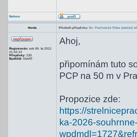
Nahoru
Horda
Předmět příspěvku:
Re: Prachatická 50tka (taktická st
Ahoj,
Registrován:
sob 06. lis 2021
21:42:14
Příspěvky:
230
Bydliště:
Dobříč
připomínám tuto sob
PCP na 50 m v Pra
Propozice zde:
https://strelnicep
ka-2026-souhrnne-
wpdmdl=1727&ref