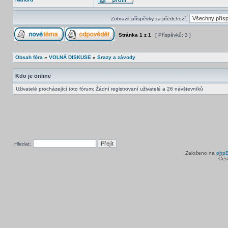
Zobrazit příspěvky za předchozí:
Stránka
1
z
1
[ Příspěvků: 3 ]
Obsah fóra
»
VOLNÁ DISKUSE
»
Srazy a závody
Kdo je online
Uživatelé procházející toto fórum: Žádní registrovaní uživatelé a 26 návštevníků
Hledat:
Založeno na
php
Čes