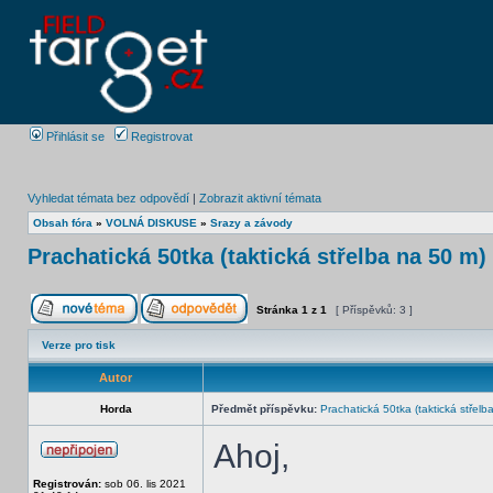
Přihlásit se
Registrovat
Vyhledat témata bez odpovědí
|
Zobrazit aktivní témata
Obsah fóra
»
VOLNÁ DISKUSE
»
Srazy a závody
Prachatická 50tka (taktická střelba na 50 m)
Stránka
1
z
1
[ Příspěvků: 3 ]
Verze pro tisk
Autor
Horda
Předmět příspěvku:
Prachatická 50tka (taktická střelb
Ahoj,
Registrován:
sob 06. lis 2021