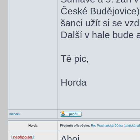
České Budějovice)
šanci užít si se vz
Další v hale bude 
Tě pic,
Horda
Nahoru
Horda
Předmět příspěvku:
Re: Prachatická 50tka (taktická st
Ahoj,