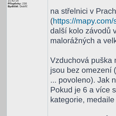
21:42:14
Příspěvky:
230
Bydliště:
Dobříč
na střelnici v Prach
(
https://mapy.com/
další kolo závodů 
malorážných a vel
Vzduchová puška má
jsou bez omezení (
... povoleno). Jak 
Pokud je 6 a více s
kategorie, medaile