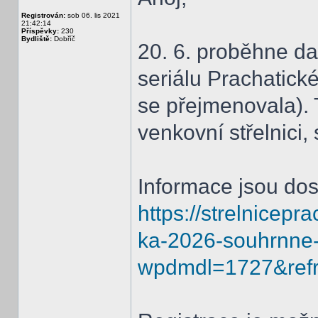
Registrován:
sob 06. lis 2021
21:42:14
Příspěvky:
230
Bydliště:
Dobříč
20. 6. proběhne da
seriálu Prachatické
se přejmenovala).
venkovní střelnici,
Informace jsou dos
https://strelnicep
ka-2026-souhrnne-
wpdmdl=1727&ref