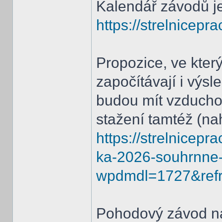
Kalendář závodů j
https://strelnicepr
Propozice, ve který
započítávají i výsl
budou mít vzduchovk
stažení tamtéž (na
https://strelnicep
ka-2026-souhrnne-
wpdmdl=1727&ref
Pohodový závod na 