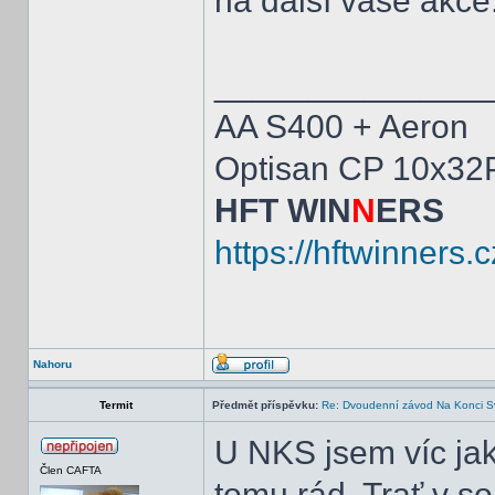
na další vaše akce
______________
AA S400 + Aeron
Optisan CP 10x32
HFT WIN
N
ERS
https://hftwinners.c
Nahoru
Termit
Předmět příspěvku:
Re: Dvoudenní závod Na Konci S
U NKS jsem víc jak 
Člen CAFTA
tomu rád. Trať v so