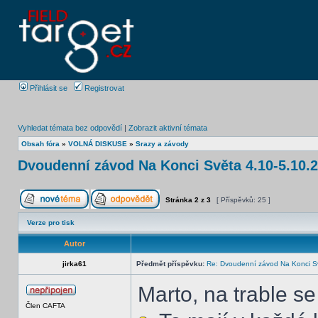
Přihlásit se
Registrovat
Vyhledat témata bez odpovědí
|
Zobrazit aktivní témata
Obsah fóra
»
VOLNÁ DISKUSE
»
Srazy a závody
Dvoudenní závod Na Konci Světa 4.10-5.10.
Stránka
2
z
3
[ Příspěvků: 25 ]
Verze pro tisk
Autor
jirka61
Předmět příspěvku:
Re: Dvoudenní závod Na Konci S
Marto, na trable s
Člen CAFTA