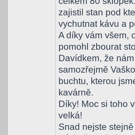
celkem 80 sklopek.
zajistil stan pod kt
vychutnat kávu a 
A díky vám všem, o
pomohl zbourat stol
Davídkem, že nám t
samozřejmě Vaškov
buchtu, kterou jsm
kavárně.
Díky! Moc si toho 
velká!
Snad nejste stejn