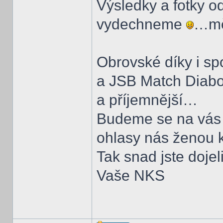
Výsledky a fotky o
vydechneme
…měj
Obrovské díky i s
a JSB Match Diabolo
a příjemnější…
Budeme se na vás z
ohlasy nás ženou 
Tak snad jste dojel
Vaše NKS