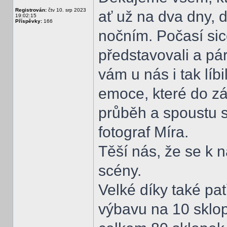
Registrován:
čtv 10. srp 2023
ať už na dva dny, d
19:02:15
Příspěvky:
166
nočním. Počasí sic
představovali a pár
vám u nás i tak líb
emoce, které do zá
průběh a spoustu s
fotograf Míra.
Těší nás, že se k 
scény.
Velké díky také pa
výbavu na 10 sklop