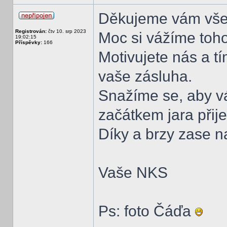
Děkujeme vám vše
Registrován:
čtv 10. srp 2023
Moc si vážíme toho
19:02:15
Příspěvky:
166
Motivujete nás a tí
vaše zásluha.
Snažíme se, aby v
začátkem jara přij
Díky a brzy zase n
Vaše NKS
Ps: foto Čáďa