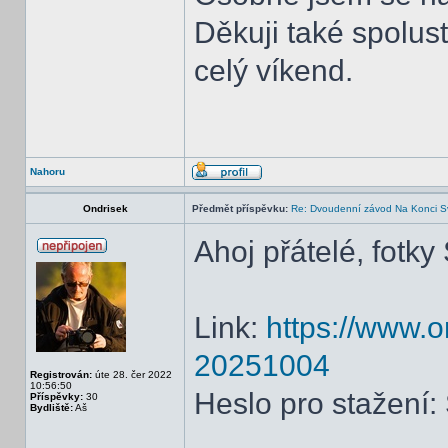
Děkuji také spolu
celý víkend.
Nahoru
Ondrisek
Předmět příspěvku:
Re: Dvoudenní závod Na Konci S
Ahoj přátelé, fotky
Link:
https://www.
20251004
Registrován:
úte 28. čer 2022
10:56:50
Heslo pro stažení
Příspěvky:
30
Bydliště:
Aš