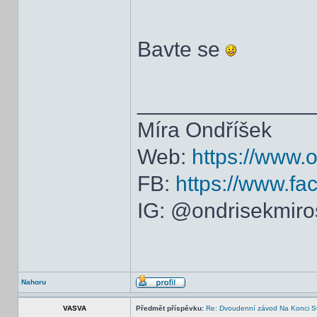
Bavte se
______________
Míra Ondříšek
Web:
https://www.
FB:
https://www.f
IG: @ondrisekmiro
Nahoru
VASVA
Předmět příspěvku:
Re: Dvoudenní závod Na Konci S