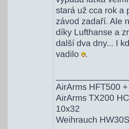
stará už cca rok a 
závod zadaří. Ale 
díky Lufthanse a z
další dva dny... I 
vadilo
.
______________
AirArms HFT500 +
AirArms TX200 HC 
10x32
Weihrauch HW30S 