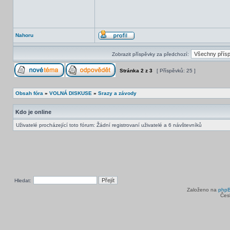
Nahoru
Zobrazit příspěvky za předchozí:
Stránka
2
z
3
[ Příspěvků: 25 ]
Obsah fóra
»
VOLNÁ DISKUSE
»
Srazy a závody
Kdo je online
Uživatelé procházející toto fórum: Žádní registrovaní uživatelé a 6 návštevníků
Hledat:
Založeno na
php
Čes