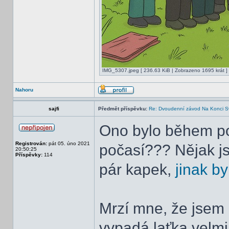
IMG_5307.jpeg [ 236.63 KiB | Zobrazeno 1695 krát ]
Nahoru
sajfi
Předmět příspěvku:
Re: Dvoudenní závod Na Konci S
Ono bylo během po
Registrován:
pát 05. úno 2021
počasí??? Nějak js
20:50:25
Příspěvky:
114
pár kapek,
jinak b
Mrzí mne, že jsem 
vypadá laťka velmi