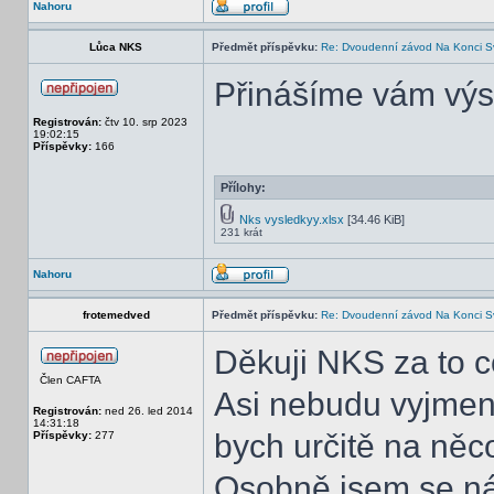
Nahoru
Lůca NKS
Předmět příspěvku:
Re: Dvoudenní závod Na Konci S
Přinášíme vám vý
Registrován:
čtv 10. srp 2023
19:02:15
Příspěvky:
166
Přílohy:
Nks vysledkyy.xlsx
[34.46 KiB]
231 krát
Nahoru
frotemedved
Předmět příspěvku:
Re: Dvoudenní závod Na Konci S
Děkuji NKS za to co
Člen CAFTA
Asi nebudu vyjmeno
Registrován:
ned 26. led 2014
14:31:18
bych určitě na ně
Příspěvky:
277
Osobně jsem se nár