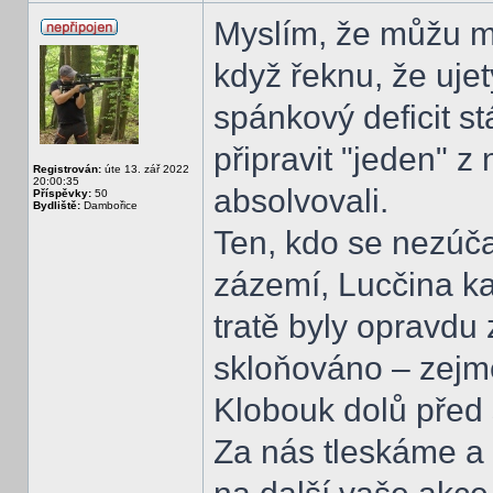
Myslím, že můžu mlu
když řeknu, že uje
spánkový deficit st
připravit "jeden" z
Registrován:
úte 13. zář 2022
20:00:35
absolvovali.
Příspěvky:
50
Bydliště:
Dambořice
Ten, kdo se nezúčas
zázemí, Lucčina k
tratě byly opravdu 
skloňováno – zejm
Klobouk dolů před s
Za nás tleskáme a 