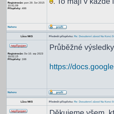
. To mají v každé
Registrován:
pon 29. čer 2015
10:41:09
Příspěvky:
486
Nahoru
Lůca NKS
Předmět příspěvku:
Re: Dvoudenní závod Na Konci S
Průběžné výsledky
Registrován:
čtv 10. srp 2023
19:02:15
Příspěvky:
166
https://docs.googl
Nahoru
Lůca NKS
Předmět příspěvku:
Re: Dvoudenní závod Na Konci S
Děkujeme všem, kte