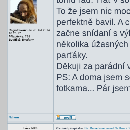
To že jsem nic moc 
perfektně bavil. A
začne snídaní s v
Registrován:
úte 28. led 2014
18:20:17
Příspěvky:
728
Bydliště:
Bystřany
několika úžasných k
parťáky.
Děkuji za parádní 
PS: A doma jsem 
fotkama... Pár jsem 
Nahoru
Lůca NKS
Předmět příspěvku:
Re: Dvoudenní závod Na Konci S