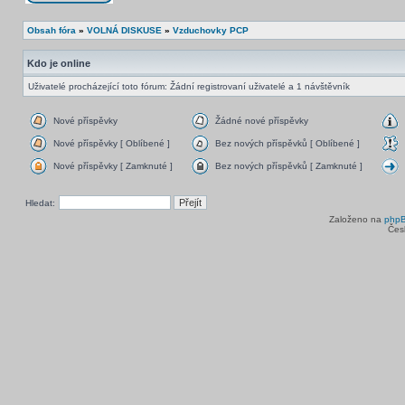
Obsah fóra
»
VOLNÁ DISKUSE
»
Vzduchovky PCP
Kdo je online
Uživatelé procházející toto fórum: Žádní registrovaní uživatelé a 1 návštěvník
Nové příspěvky
Žádné nové příspěvky
Nové příspěvky [ Oblíbené ]
Bez nových příspěvků [ Oblíbené ]
Nové příspěvky [ Zamknuté ]
Bez nových příspěvků [ Zamknuté ]
Hledat:
Založeno na
php
Čes