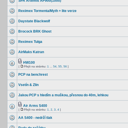
SPA Artemis AP900(1000)
Reximex Tormenta/Myth + lite verze
Daystate Blackwolf
Brocock BRK Ghost
Reximex Tulga
AirMaks Katran
HW100
[
Přejít na stránku:
1
...
54
,
55
,
56
]
PCP na benchrest
Vsetín & Zlin
Jakou PCP s hledím a muškou, přesnou do 40m, lehkou
Air Arms S400
[
Přejít na stránku:
1
,
2
,
3
,
4
]
AA S400 - nedrží tlak