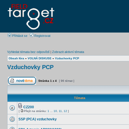
Přihlásit se
Registrovat
Vyhledat témata bez odpovědí
|
Zobrazit aktivní témata
Obsah fóra
»
VOLNÁ DISKUSE
»
Vzduchovky PCP
Vzduchovky PCP
Stránka
1
z
4
[ 96 témat ]
Témata
CZ200
[
Přejít na stránku:
1
...
10
,
11
,
12
]
SSP (PCA) vzduchovky