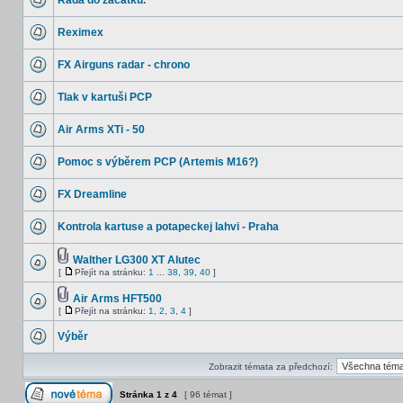
Rada do začátku.
Reximex
FX Airguns radar - chrono
Tlak v kartuši PCP
Air Arms XTi - 50
Pomoc s výběrem PCP (Artemis M16?)
FX Dreamline
Kontrola kartuse a potapeckej lahvi - Praha
Walther LG300 XT Alutec
[
Přejít na stránku:
1
...
38
,
39
,
40
]
Air Arms HFT500
[
Přejít na stránku:
1
,
2
,
3
,
4
]
Výběr
Zobrazit témata za předchozí:
Stránka
1
z
4
[ 96 témat ]