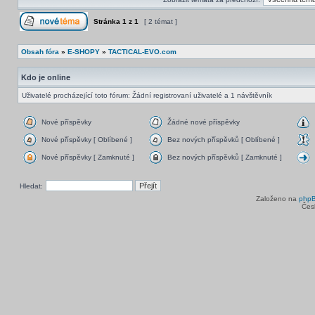
Stránka
1
z
1
[ 2 témat ]
Obsah fóra
»
E-SHOPY
»
TACTICAL-EVO.com
Kdo je online
Uživatelé procházející toto fórum: Žádní registrovaní uživatelé a 1 návštěvník
Nové příspěvky
Žádné nové příspěvky
Nové příspěvky [ Oblíbené ]
Bez nových příspěvků [ Oblíbené ]
Nové příspěvky [ Zamknuté ]
Bez nových příspěvků [ Zamknuté ]
Hledat:
Založeno na
php
Čes