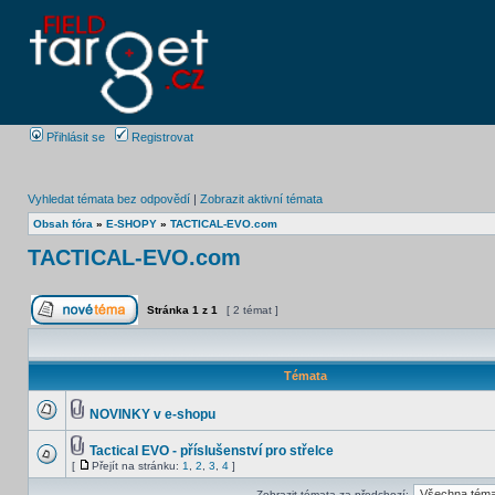
Přihlásit se
Registrovat
Vyhledat témata bez odpovědí
|
Zobrazit aktivní témata
Obsah fóra
»
E-SHOPY
»
TACTICAL-EVO.com
TACTICAL-EVO.com
Stránka
1
z
1
[ 2 témat ]
Témata
NOVINKY v e-shopu
Tactical EVO - příslušenství pro střelce
[
Přejít na stránku:
1
,
2
,
3
,
4
]
Zobrazit témata za předchozí: