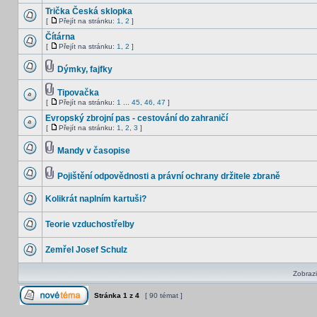
Trička Česká sklopka
[
Přejít na stránku:
1
,
2
]
Čítárna
[
Přejít na stránku:
1
,
2
]
Dýmky, fajfky
Tipovačka
[
Přejít na stránku:
1
...
45
,
46
,
47
]
Evropský zbrojní pas - cestování do zahraničí
[
Přejít na stránku:
1
,
2
,
3
]
Mandy v časopise
Pojištění odpovědnosti a právní ochrany držitele zbraně
Kolikrát naplním kartuši?
Teorie vzduchostřelby
Zemřel Josef Schulz
Zobrazi
Stránka
1
z
4
[ 90 témat ]