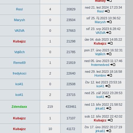
mandy
ned 21. led 2024 17:23:34
Resl
4
20829
Resl
stř 25. říj 2023 10:36:52
Marysh
0
23504
Marysh
stř 23. srp 2023 6:28:42
VASVA
0
37663
VASVA
úte 04. dub 2023 14:05:22
Kubajzz
1
21298
Kubajzz
pon 27. úno 2023 16:32:31
Vojtěch
0
21785
Vojtěch
ned 05. úno 2023 11:17:46
Remo69
1
21819
frotemedved
ned 29. led 2023 18:16:58
fredykoci
2
22640
Hombre
čtv 12. led 2023 23:53:16
koi41
0
22508
koi41
ned 25. zář 2022 23:28:53
koi41
2
23715
koi41
ned 13. bře 2022 21:58:52
Zdendaxx
219
433461
jirka61
sob 12. bře 2022 22:42:02
Kubajzz
1
17107
Kubajzz
čtv 17. úno 2022 20:17:19
Kubajzz
10
41172
jirka61