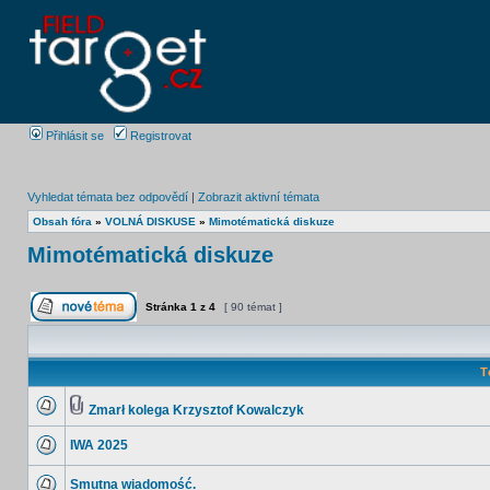
Přihlásit se
Registrovat
Vyhledat témata bez odpovědí
|
Zobrazit aktivní témata
Obsah fóra
»
VOLNÁ DISKUSE
»
Mimotématická diskuze
Mimotématická diskuze
Stránka
1
z
4
[ 90 témat ]
T
Zmarł kolega Krzysztof Kowalczyk
IWA 2025
Smutna wiadomość.