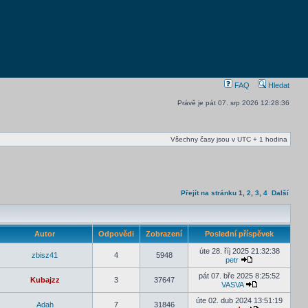
FAQ
Hledat
Právě je pát 07. srp 2026 12:28:36
Všechny časy jsou v UTC + 1 hodina
Přejít na stránku
1
,
2
,
3
,
4
Další
Autor
Odpovědi
Zobrazení
Poslední příspěvek
úte 28. říj 2025 21:32:38
zbisz41
4
5948
petr
pát 07. bře 2025 8:25:52
Kubajzz
3
37647
VASVA
úte 02. dub 2024 13:51:19
Adah
7
31846