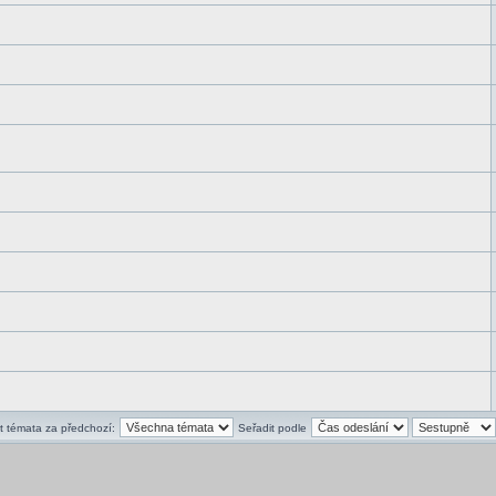
t témata za předchozí:
Seřadit podle