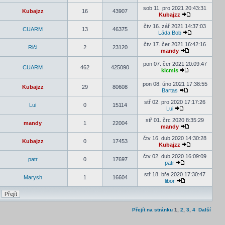
sob 11. pro 2021 20:43:31
Kubajzz
16
43907
Kubajzz
čtv 16. zář 2021 14:37:03
CUARM
13
46375
Láda Bob
čtv 17. čer 2021 16:42:16
Riči
2
23120
mandy
pon 07. čer 2021 20:09:47
CUARM
462
425090
kicmis
pon 08. úno 2021 17:38:55
Kubajzz
29
80608
Bartas
stř 02. pro 2020 17:17:26
Lui
0
15114
Lui
stř 01. črc 2020 8:35:29
mandy
1
22004
mandy
čtv 16. dub 2020 14:30:28
Kubajzz
0
17453
Kubajzz
čtv 02. dub 2020 16:09:09
patr
0
17697
patr
stř 18. bře 2020 17:30:47
Marysh
1
16604
libor
Přejít na stránku
1
,
2
,
3
,
4
Další