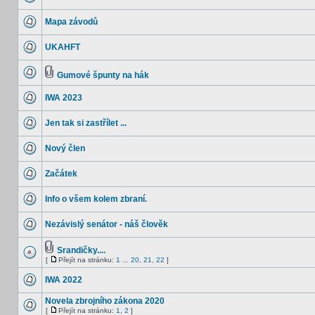
Mapa závodů
UKAHFT
Gumové špunty na hák
IWA 2023
Jen tak si zastřílet ...
Nový člen
Začátek
Info o všem kolem zbraní.
Nezávislý senátor - náš člověk
Srandičky....
[
Přejít na stránku:
1
...
20
,
21
,
22
]
IWA 2022
Novela zbrojního zákona 2020
[
Přejít na stránku:
1
,
2
]