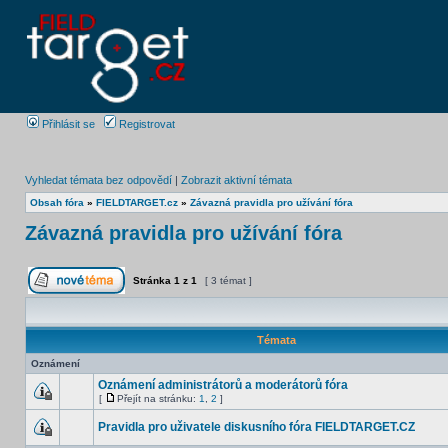
Přihlásit se
Registrovat
Vyhledat témata bez odpovědí
|
Zobrazit aktivní témata
Obsah fóra
»
FIELDTARGET.cz
»
Závazná pravidla pro užívání fóra
Závazná pravidla pro užívání fóra
Stránka
1
z
1
[ 3 témat ]
Témata
Oznámení
Oznámení administrátorů a moderátorů fóra
[
Přejít na stránku:
1
,
2
]
Pravidla pro uživatele diskusního fóra FIELDTARGET.CZ