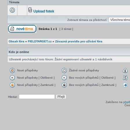
Témata
Upload fotek
Zobrazit témata za předchozí:
Stránka
1
z
1
[ 3 témat ]
Obsah fóra
»
FIELDTARGET.cz
»
Závazná pravidla pro užívání fóra
Kdo je online
Uživatelé procházející toto fórum: Žádní registrovaní uživatelé a 1 návštěvník
Nové příspěvky
Žádné nové příspěvky
Nové příspěvky [ Oblíbené ]
Bez nových příspěvků [ Oblíbené ]
Nové příspěvky [ Zamknuté ]
Bez nových příspěvků [ Zamknuté ]
Hledat:
Založeno na
php
Čes