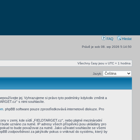
FAQ
Hledat
Právě je sob 08. srp 2026 5:14:50
Všechny časy jsou v UTC + 1 hodina
Jazyk:
oužívejte jej. Vyhrazujeme si právo tyto podmínky kdykoliv změnit a
ARGET.cz“ s nimi souhlasíte.
om
. phpBB software pouze zprostředkovává internetové diskuze. Pro
ákony v zemi, kde sídlí „FIELDTARGET.cz“, nebo platné mezinárodní
d bude uznáno za nutné. IP adresy všech příspěvků jsou ukládány pro
 pokud to bude považovat za nutné. Jako uživatel souhlasíte se všemi
pBB zodpovědnost za jakýkoliv pokus o vniknutí do systému, který by