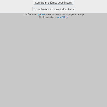
Založeno na
phpBB
® Forum Software © phpBB Group
Český překlad –
phpBB.cz