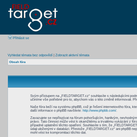
Přihlásit se
Vyhledat témata bez odpovědí
|
Zobrazit aktivní témata
Obsah fóra
Svým přístupem na „FIELDTARGET.cz“ souhlasíte s následujícími podmín
učiníme vše potřebné pro to, abychom vás o této změně informovali. P
Naše fóra beží na systému phpBB, což je řešení internetového fóra, kter
další informace o phpBB navštivte:
http://www.phpbb.com/
.
Zavazujete se nepřispívat na fórum pohoršujícím, hanlivým, nevhodným
právo. Tato činnost může vést k okamžitému a trvalému vykázání z fór
případné uplatnění těchto opatření. Souhlasíte s tím, že „FIELDTARGET
údaji uloženými v databázi. Přestože „FIELDTARGET.cz“ ani phpBB nepo
mohl vést ke kompromitaci těchto dat.