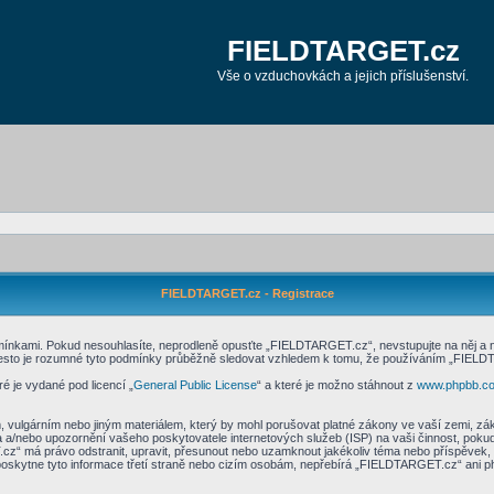
FIELDTARGET.cz
Vše o vzduchovkách a jejich příslušenství.
FIELDTARGET.cz - Registrace
kami. Pokud nesouhlasíte, neprodleně opusťte „FIELDTARGET.cz“, nevstupujte na něj a nep
řesto je rozumné tyto podmínky průběžně sledovat vzhledem k tomu, že používáním „FIELDT
é je vydané pod licencí „
General Public License
“ a které je možno stáhnout z
www.phpbb.c
, vulgárním nebo jiným materiálem, který by mohl porušovat platné zákony ve vaší zemi, z
a a/nebo upozornění vašeho poskytovatele internetových služeb (ISP) na vaši činnost, poku
.cz“ má právo odstranit, upravit, přesunout nebo uzamknout jakékoliv téma nebo příspěvek,
skytne tyto informace třetí straně nebo cizím osobám, nepřebírá „FIELDTARGET.cz“ ani ph