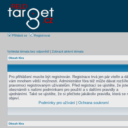
Přihlásit se
Registrovat
Vyhledat témata bez odpovědí
|
Zobrazit aktivní témata
Obsah fóra
Pro přihlášení musíte být registrován. Registrace trvá jen pár vteřin a d
vám mnohem větší možnosti. Administrátor fóra též může dávat rozšíř
pravomoci registrovaným uživatelům. Před registrací se ujistěte, že jst
obeznámili s našimi podmínkami pro použití a s dalšími pravidly a
ujednáními. Také se ujistěte, že si přečtete jakákoliv pravidla, která se 
objeví.
Podmínky pro užívání
|
Ochrana soukromí
Obsah fóra