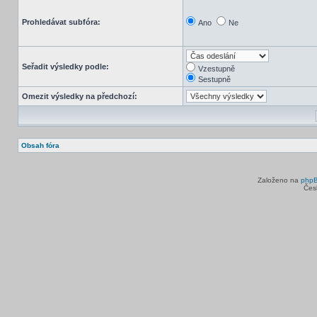
Prohledávat subfóra:
Ano
Ne
Seřadit výsledky podle:
Vzestupně
Sestupně
Omezit výsledky na předchozí:
Obsah fóra
Založeno na
php
Čes