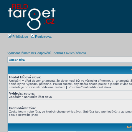
Přihlásit se
Registrovat
Vyhledat témata bez odpovědí
|
Zobrazit aktivní témata
Obsah fóra
Hledat klíčová slova:
Umístění
+
před slovem znamená, že slovo musí být ve výsledku přítomno, a
-
znamená, ž
nemá být ve výsledku přítomno. Pokud chcete, aby stačila shoda pouze s jedním z více sl
umístěte je do závorek oddělené znakem
|
. Použitím * nahradíte část slova
Vyhledat autora:
Zadáním * nahradíte část slova
Prohledávat fóra:
Zvolte fórum nebo fóra, ve kterých chcete vyhledávat. Subfóra jsou prohledávána automat
pokud nezvolíte jinak.
Nas