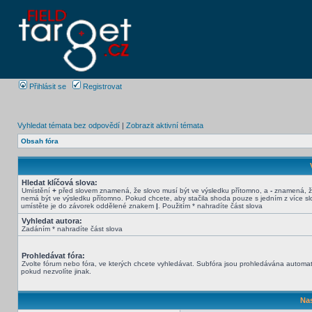
Přihlásit se
Registrovat
Vyhledat témata bez odpovědí
|
Zobrazit aktivní témata
Obsah fóra
Hledat klíčová slova:
Umístění
+
před slovem znamená, že slovo musí být ve výsledku přítomno, a
-
znamená, ž
nemá být ve výsledku přítomno. Pokud chcete, aby stačila shoda pouze s jedním z více sl
umístěte je do závorek oddělené znakem
|
. Použitím * nahradíte část slova
Vyhledat autora:
Zadáním * nahradíte část slova
Prohledávat fóra:
Zvolte fórum nebo fóra, ve kterých chcete vyhledávat. Subfóra jsou prohledávána automat
pokud nezvolíte jinak.
Nas