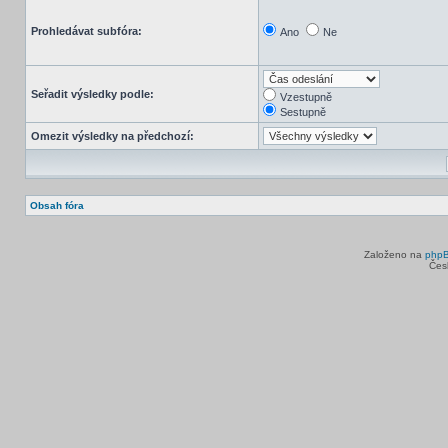
Prohledávat subfóra:
Ano
Ne
Seřadit výsledky podle:
Vzestupně
Sestupně
Omezit výsledky na předchozí:
Obsah fóra
Založeno na
php
Čes