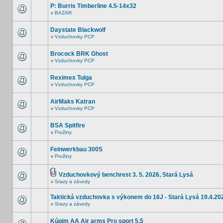
P: Burris Timberline 4.5-14x32
v
BAZAR
Daystate Blackwolf
v
Vzduchovky PCP
Brocock BRK Ghost
v
Vzduchovky PCP
Reximex Tulga
v
Vzduchovky PCP
AirMaks Katran
v
Vzduchovky PCP
BSA Spitfire
v
Pružiny
Feinwerkbau 300S
v
Pružiny
Vzduchovkový benchrest 3. 5. 2026, Stará Lysá
v
Srazy a závody
Taktická vzduchovka s výkonem do 16J - Stará Lysá 19.4.20
v
Srazy a závody
Kúpim AA Air arms Pro sport 5,5