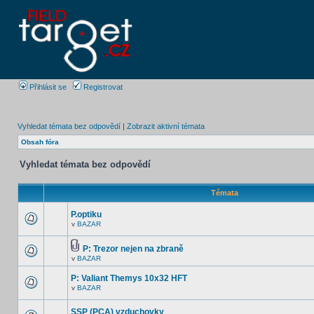
Přihlásit se
Registrovat
Vyhledat témata bez odpovědí
|
Zobrazit aktivní témata
Obsah fóra
Vyhledat témata bez odpovědí
Témata
P.optiku
v
BAZAR
P: Trezor nejen na zbraně
v
BAZAR
P: Valiant Themys 10x32 HFT
v
BAZAR
SSP (PCA) vzduchovky