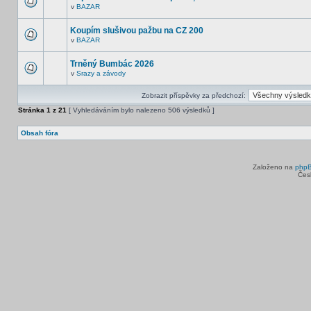
v
BAZAR
Koupím slušivou pažbu na CZ 200
v
BAZAR
Trněný Bumbác 2026
v
Srazy a závody
Zobrazit příspěvky za předchozí:
Stránka
1
z
21
[ Vyhledáváním bylo nalezeno 506 výsledků ]
Obsah fóra
Založeno na
php
Čes