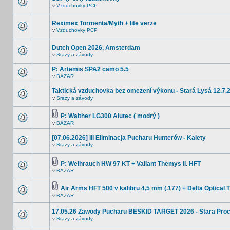
v
Vzduchovky PCP
Reximex Tormenta/Myth + lite verze
v
Vzduchovky PCP
Dutch Open 2026, Amsterdam
v
Srazy a závody
P: Artemis SPA2 camo 5.5
v
BAZAR
Taktická vzduchovka bez omezení výkonu - Stará Lysá 12.7.
v
Srazy a závody
P: Walther LG300 Alutec ( modrý )
v
BAZAR
[07.06.2026] III Eliminacja Pucharu Hunterów - Kalety
v
Srazy a závody
P: Weihrauch HW 97 KT + Valiant Themys II. HFT
v
BAZAR
Air Arms HFT 500 v kalibru 4,5 mm (.177) + Delta Optical T
v
BAZAR
17.05.26 Zawody Pucharu BESKID TARGET 2026 - Stara Pro
v
Srazy a závody