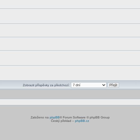
Zobrazit příspěvky za předchozí:
Založeno na
phpBB
® Forum Software © phpBB Group
Český překlad –
phpBB.cz