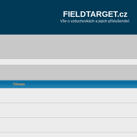
FIELDTARGET.cz
Vše o vzduchovkách a jejich příslušenství.
Témata