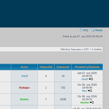
FAQ
Hledat
Právě je pát 07. srp 2026 20:59:29
Všechny časy jsou v UTC + 1 hodina
Autor
Odpovědi
Zobrazení
Poslední příspěvek
pát 07. srp 2026
Josef
0
10
18:28:05
Josef
čtv 06. srp 2026
Kubajzz
1
732
19:49:45
fero
čtv 06. srp 2026
kicmis
7
2038
16:34:51
kicmis
stř 05. srp 2026 8:52:57