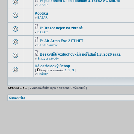
P: puškohled Delta Titanium 4-16x42 AO MilDot
v
BAZAR
P.optiku
v
BAZAR
P: Trezor nejen na zbraně
v
BAZAR
P: Air Arms Evo 2 FT HFT
v
BAZAR- archiv
Beskydští vzduchovkáři pořádají 1.8. 2026 sraz.
v
Srazy a závody
Dělostřelecký úchop
[
Přejít na stránku:
1
,
2
,
3
]
v
Pružiny
Stránka
1
z
1
[ Vyhledáváním bylo nalezeno 9 výsledků ]
Obsah fóra