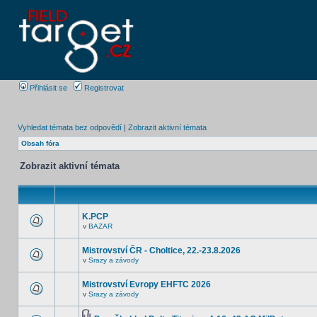
Přihlásit se
Registrovat
Vyhledat témata bez odpovědí
|
Zobrazit aktivní témata
Obsah fóra
Zobrazit aktivní témata
K.PCP
v
BAZAR
Mistrovství ČR - Choltice, 22.-23.8.2026
v
Srazy a závody
Mistrovství Evropy EHFTC 2026
v
Srazy a závody