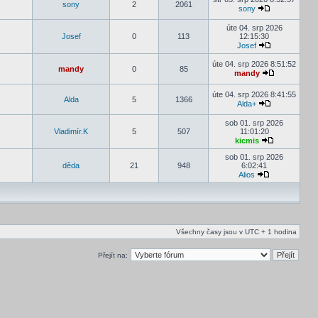
sony
2
2061
sony
úte 04. srp 2026
Josef
0
113
12:15:30
Josef
úte 04. srp 2026 8:51:52
mandy
0
85
mandy
úte 04. srp 2026 8:41:55
Alda
5
1366
Alda+
sob 01. srp 2026
Vladimír.K
5
507
11:01:20
kicmis
sob 01. srp 2026
děda
21
948
6:02:41
Alios
Všechny časy jsou v UTC + 1 hodina
Přejít na: