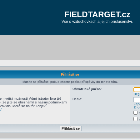
FIELDTARGET.cz
Vše o vzduchovkách a jejich příslušenství.
Přihlásit se
Musíte se přihlásit, pokud chcete posílat příspěvky do tohoto fóra.
Uživatelské jméno:
Regi
em větší možnosti. Administrátor fóra též
Heslo:
e, že jste se obeznámili s našimi podmínkami
Zapo
pravidla, která se na fóru objeví.
Znov
í