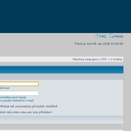
FAQ
Hledat
Právě je ned 09. srp 2026 10:59:59
Všechny časy jsou v UTC + 1 hodina
strovat
mněl(a) jsem heslo
u poslat aktivační e-mail
Přihlásit mě automaticky při každé návštěvě
Skrýt můj online stav pro toto přihlášení