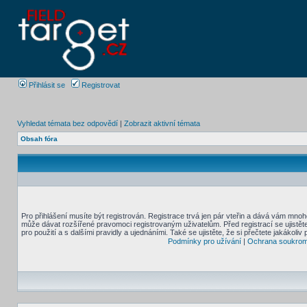
Přihlásit se
Registrovat
Vyhledat témata bez odpovědí
|
Zobrazit aktivní témata
Obsah fóra
Pro přihlášení musíte být registrován. Registrace trvá jen pár vteřin a dává vám mnoh
může dávat rozšířené pravomoci registrovaným uživatelům. Před registrací se ujistět
pro použití a s dalšími pravidly a ujednáními. Také se ujistěte, že si přečtete jakákoliv 
Podmínky pro užívání
|
Ochrana soukrom