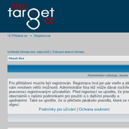
Přihlásit se
Registrovat
Vyhledat témata bez odpovědí
|
Zobrazit aktivní témata
Obsah fóra
Administrátor vyžaduje, abyste b
Pro přihlášení musíte být registrován. Registrace trvá jen pár vteřin a d
vám mnohem větší možnosti. Administrátor fóra též může dávat rozšíř
pravomoci registrovaným uživatelům. Před registrací se ujistěte, že jst
obeznámili s našimi podmínkami pro použití a s dalšími pravidly a
ujednáními. Také se ujistěte, že si přečtete jakákoliv pravidla, která se 
objeví.
Podmínky pro užívání
|
Ochrana soukromí