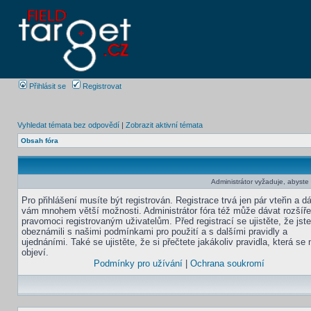
Přihlásit se
Registrovat
Vyhledat témata bez odpovědí
|
Zobrazit aktivní témata
Obsah fóra
Administrátor vyžaduje, abyste b
Pro přihlášení musíte být registrován. Registrace trvá jen pár vteřin a d
vám mnohem větší možnosti. Administrátor fóra též může dávat rozšíř
pravomoci registrovaným uživatelům. Před registrací se ujistěte, že jst
obeznámili s našimi podmínkami pro použití a s dalšími pravidly a
ujednáními. Také se ujistěte, že si přečtete jakákoliv pravidla, která se 
objeví.
Podmínky pro užívání
|
Ochrana soukromí