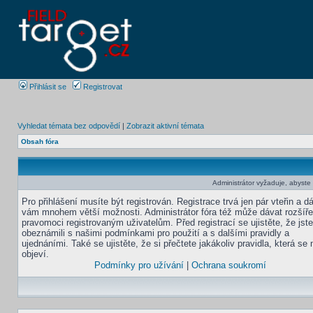
Přihlásit se
Registrovat
Vyhledat témata bez odpovědí
|
Zobrazit aktivní témata
Obsah fóra
Administrátor vyžaduje, abyste b
Pro přihlášení musíte být registrován. Registrace trvá jen pár vteřin a d
vám mnohem větší možnosti. Administrátor fóra též může dávat rozšíř
pravomoci registrovaným uživatelům. Před registrací se ujistěte, že jst
obeznámili s našimi podmínkami pro použití a s dalšími pravidly a
ujednáními. Také se ujistěte, že si přečtete jakákoliv pravidla, která se 
objeví.
Podmínky pro užívání
|
Ochrana soukromí