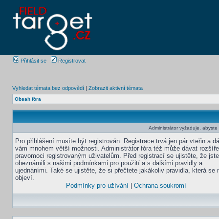
Přihlásit se
Registrovat
Vyhledat témata bez odpovědí
|
Zobrazit aktivní témata
Obsah fóra
Administrátor vyžaduje, abyste b
Pro přihlášení musíte být registrován. Registrace trvá jen pár vteřin a d
vám mnohem větší možnosti. Administrátor fóra též může dávat rozšíř
pravomoci registrovaným uživatelům. Před registrací se ujistěte, že jst
obeznámili s našimi podmínkami pro použití a s dalšími pravidly a
ujednáními. Také se ujistěte, že si přečtete jakákoliv pravidla, která se 
objeví.
Podmínky pro užívání
|
Ochrana soukromí