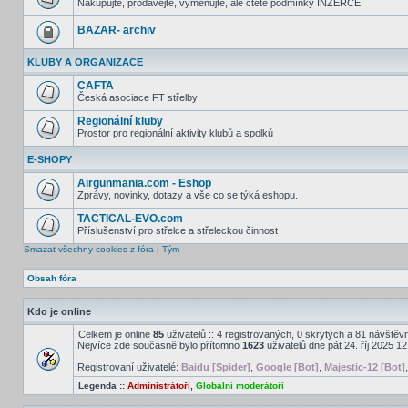
Nakupujte, prodávejte, vyměňujte, ale čtěte podmínky INZERCE
BAZAR- archiv
KLUBY A ORGANIZACE
CAFTA
Česká asociace FT střelby
Regionální kluby
Prostor pro regionální aktivity klubů a spolků
E-SHOPY
Airgunmania.com - Eshop
Zprávy, novinky, dotazy a vše co se týká eshopu.
TACTICAL-EVO.com
Příslušenství pro střelce a střeleckou činnost
Smazat všechny cookies z fóra
|
Tým
Obsah fóra
Kdo je online
Celkem je online
85
uživatelů :: 4 registrovaných, 0 skrytých a 81 návštěvní
Nejvíce zde současně bylo přítomno
1623
uživatelů dne pát 24. říj 2025 1
Registrovaní uživatelé:
Baidu [Spider]
,
Google [Bot]
,
Majestic-12 [Bot]
Legenda ::
Administrátoři
,
Globální moderátoři