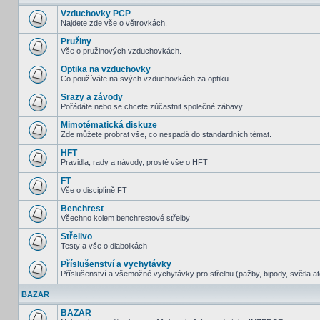
Vzduchovky PCP
Najdete zde vše o větrovkách.
Pružiny
Vše o pružinových vzduchovkách.
Optika na vzduchovky
Co používáte na svých vzduchovkách za optiku.
Srazy a závody
Pořádáte nebo se chcete zúčastnit společné zábavy
Mimotématická diskuze
Zde můžete probrat vše, co nespadá do standardních témat.
HFT
Pravidla, rady a návody, prostě vše o HFT
FT
Vše o disciplíně FT
Benchrest
Všechno kolem benchrestové střelby
Střelivo
Testy a vše o diabolkách
Příslušenství a vychytávky
Příslušenství a všemožné vychytávky pro střelbu (pažby, bipody, světla at
BAZAR
BAZAR