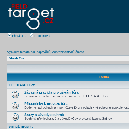
Přihlásit se
Registrovat
Vyhledat témata bez odpovědí
|
Zobrazit aktivní témata
Obsah fóra
Fórum
FIELDTARGET.cz
Závazná pravidla pro užívání fóra
Závazná pravidla užívání diskusního fóra FIELDTARGET.cz
Připomínky k provozu fóra
Budeme rádi pokud nám pomůžete fórum odladit k všeobecné spokojenost
Srazy a závody souhrně
Souhrný přehled srazů a závodů vždy pro daný kalendářní rok.
VOLNÁ DISKUSE