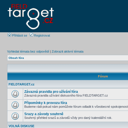
Přihlásit se
Registrovat
Vyhledat témata bez odpovědí
|
Zobrazit aktivní témata
Obsah fóra
Fórum
FIELDTARGET.cz
Závazná pravidla pro užívání fóra
Závazná pravidla užívání diskusního fóra FIELDTARGET.cz
Připomínky k provozu fóra
Budeme rádi pokud nám pomůžete fórum odladit k všeobecné spokojenost
Srazy a závody souhrně
Souhrný přehled srazů a závodů vždy pro daný kalendářní rok.
VOLNÁ DISKUSE