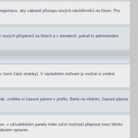
 registrace, aby zabranil přístupu nových návštěvníků na fórum. Pro
ní nových příspěvků na fórech a v tématech, pokud to administrátor
v horní části stránky). V následném rozhraní je možné si změnit
tak, změňte si časové pásmo v profilu. Berte na vědomí, časové pásma
í čas, v uživatelském panelu máte ruční možnost přepnout mezi těmito
átorem opraven.