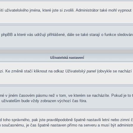
í uživatelského jména, které jste si zvolili. Administrátor také mohl vypnout
 phpBB a které vás udržují přihlášené, dále se také starají o funkce sledová
Uživatelská nastavení
ázi. Ke změně stačí kliknout na odkaz
Uživatelský panel
(obvykle se nachází 
ené v jiném časovém pásmu než v tom, ve kterém se nacházíte. Pokud je to 
m uživatelům bude vždy zobrazen výchozí čas fóra.
í od toho správného, pak jste pravděpodobně špatně nastavili letní nebo zimn
současnému, je čas špatně nastaven přímo na serveru a musí být administr