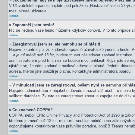
» Jak zabráním, aby se moje uživatelské jméno objevilo v seznamu
V Uživatelském panelu najdete pod položkou „Nastavení“ volbu
Skrýt mo
mezi skryté uživatele.
Nahoru
» Zapomněl jsem heslo!
Nic se neděje, vaše heslo můžeme kdykoliv obnovit. V tomto případě z
Nahoru
» Zaregistroval jsem se, ale nemohu se přihlásit!
Nejprve zkontrolujte, že zadáváte správné uživatelské jméno a heslo. P
…a je mi méně než 13 let
, budete muset následovat zaslané instrukce. 
administrátorem před tím, než se budete moci přihlásit. Když jste se re
ujistěte se, že vámi zadaná e-mailová adresa je platná. Jedním důvod
adresa, kterou jste použili je platná, kontaktujte administrátora boardu.
Nahoru
» V minulosti jsem se zaregistroval, ovšem nyní se nemohu přihlás
Nejspíše administrátor z nějakého důvodu smazal váš účet. To mohlo být 
velikost databáze. Zkuste se zaregistrovat znovu a zapojte se do diskuz
Nahoru
» Co znamená COPPA?
COPPA, neboli Child Online Privacy and Protection Act of 1998 je zákon
kterému je méně než 13 let, musí mít souhlas rodičů nebo zákonných zástu
doporučujeme kontaktovat vaše právního poradce, phpBB Teams nemůže
Nahoru