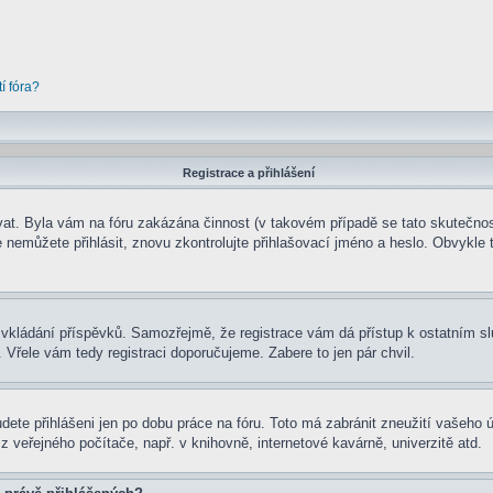
í fóra?
Registrace a přihlášení
rovat. Byla vám na fóru zakázána činnost (v takovém případě se tato skutečnos
e se nemůžete přihlásit, znovu zkontrolujte přihlašovací jméno a heslo. Obvyk
t ke vkládání příspěvků. Samozřejmě, že registrace vám dá přístup k ostatní
 Vřele vám tedy registraci doporučujeme. Zabere to jen pár chvil.
udete přihlášeni jen po dobu práce na fóru. Toto má zabránit zneužití vašeho ú
 veřejného počítače, např. v knihovně, internetové kavárně, univerzitě atd.