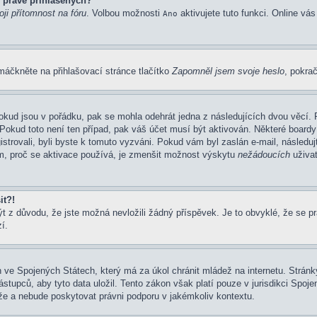
 právě přihlášených?
ji přítomnost na fóru
. Volbou možnosti
aktivujete tuto funkci. Online vá
Ano
máčkněte na přihlašovací stránce tlačítko
Zapomněl jsem svoje heslo
, pokrač
okud jsou v pořádku, pak se mohla odehrát jedna z následujících dvou věcí. 
Pokud toto není ten případ, pak váš účet musí být aktivován. Některé boardy
gistrovali, byli byste k tomuto vyzváni. Pokud vám byl zaslán e-mail, následu
em, proč se aktivace používá, je zmenšit možnost výskytu
nežádoucích
uživat
it?!
z důvodu, že jste možná nevložili žádný příspěvek. Je to obvyklé, že se prav
í.
 ve Spojených Státech, který má za úkol chránit mládež na internetu. Stránky
pců, aby tyto data uložil. Tento zákon však platí pouze v jurisdikci Spojených
 a nebude poskytovat právni podporu v jakémkoliv kontextu.