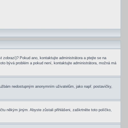
t zobrazí)? Pokud ano, kontaktujte administrátora a ptejte se na
le toto bývá problém a pokud není, kontaktujte administrátora, možná má
m službám nedostupným anonymním uživatelům, jako např. postavičky,
čtu někým jiným. Abyste zůstali přihlášeni, zaškrtněte toto políčko,