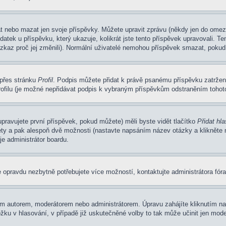
at nebo mazat jen svoje příspěvky. Můžete upravit zprávu (někdy jen do omez
atek u příspěvku, který ukazuje, kolikrát jste tento příspěvek upravovali. 
 vzkaz proč jej změnili). Normální uživatelé nemohou příspěvek smazat, pokud
 přes stránku
Profil
. Podpis můžete přidat k právě psanému příspěvku zatrže
ofilu (je možné nepřidávat podpis k vybraným příspěvkům odstraněním tohoto
pravujete první příspěvek, pokud můžete) měli byste vidět tlačítko
Přidat hl
ety a pak alespoň dvě možnosti (nastavte napsáním název otázky a klikněte
e administrátor boardu.
 opravdu nezbytně potřebujete více možností, kontaktujte administrátora fóra
m autorem, moderátorem nebo administrátorem. Úpravu zahájíte kliknutím na 
ku v hlasování, v případě již uskutečněné volby to tak může učinit jen mode