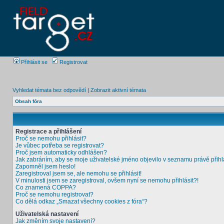
Přihlásit se
Registrovat
Vyhledat témata bez odpovědí
|
Zobrazit aktivní témata
Obsah fóra
Registrace a přihlášení
Proč se nemohu přihlásit?
Je vůbec potřeba se registrovat?
Proč jsem automaticky odhlášen?
Jak zabráním, aby se moje uživatelské jméno objevilo v seznamu právě přih
Zapomněl jsem heslo!
Zaregistroval jsem se, ale nemohu se přihlásit!
V minulosti jsem se zaregistroval, ovšem nyní se nemohu přihlásit?!
Co znamená COPPA?
Proč se nemohu registrovat?
Co dělá odkaz „Smazat všechny cookies z fóra“?
Uživatelská nastavení
Jak změním svoje nastavení?