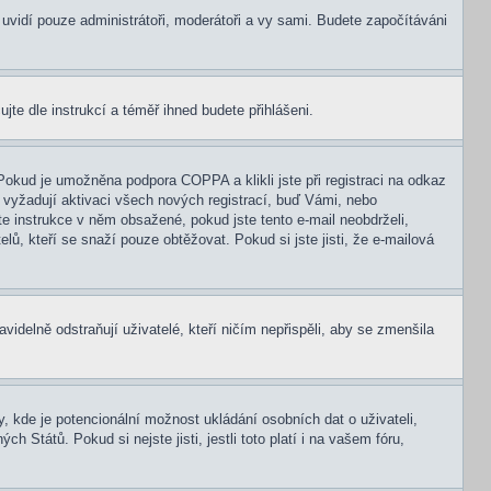
s uvidí pouze administrátoři, moderátoři a vy sami. Budete započítáváni
ujte dle instrukcí a téměř ihned budete přihlášeni.
Pokud je umožněna podpora COPPA a klikli jste při registraci na odkaz
 vyžadují aktivaci všech nových registrací, buď Vámi, nebo
jte instrukce v něm obsažené, pokud jste tento e-mail neobdrželi,
elů, kteří se snaží pouze obtěžovat. Pokud si jste jisti, že e-mailová
idelně odstraňují uživatelé, kteří ničím nepřispěli, aby se zmenšila
, kde je potencionální možnost ukládání osobních dat o uživateli,
 Států. Pokud si nejste jisti, jestli toto platí i na vašem fóru,