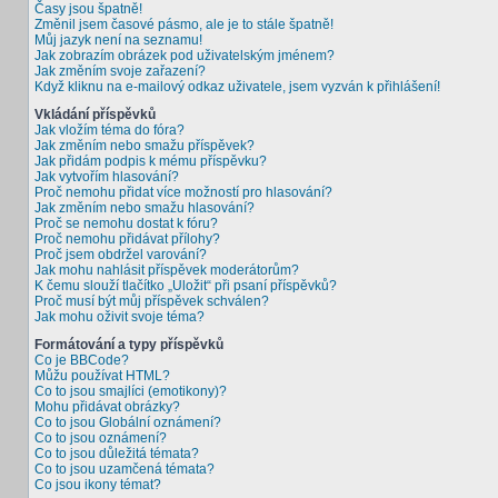
Časy jsou špatně!
Změnil jsem časové pásmo, ale je to stále špatně!
Můj jazyk není na seznamu!
Jak zobrazím obrázek pod uživatelským jménem?
Jak změním svoje zařazení?
Když kliknu na e-mailový odkaz uživatele, jsem vyzván k přihlášení!
Vkládání příspěvků
Jak vložím téma do fóra?
Jak změním nebo smažu příspěvek?
Jak přidám podpis k mému příspěvku?
Jak vytvořím hlasování?
Proč nemohu přidat více možností pro hlasování?
Jak změním nebo smažu hlasování?
Proč se nemohu dostat k fóru?
Proč nemohu přidávat přílohy?
Proč jsem obdržel varování?
Jak mohu nahlásit příspěvek moderátorům?
K čemu slouží tlačítko „Uložit“ při psaní příspěvků?
Proč musí být můj příspěvek schválen?
Jak mohu oživit svoje téma?
Formátování a typy příspěvků
Co je BBCode?
Můžu používat HTML?
Co to jsou smajlíci (emotikony)?
Mohu přidávat obrázky?
Co to jsou Globální oznámení?
Co to jsou oznámení?
Co to jsou důležitá témata?
Co to jsou uzamčená témata?
Co jsou ikony témat?