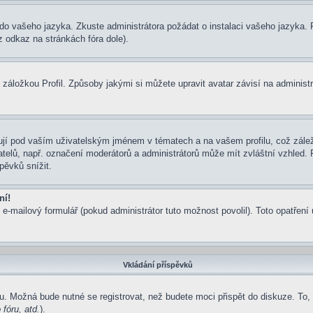
um do vašeho jazyka. Zkuste administrátora požádat o instalaci vašeho jazyka
 odkaz na stránkách fóra dole).
záložkou Profil. Způsoby jakými si můžete upravit avatar závisí na administ
jí pod vaším uživatelským jménem v tématech a na vašem profilu, což zálež
ivatelů, např. označení moderátorů a administrátorů může mít zvláštní vzhled
pěvků snížit.
ní!
 e-mailový formulář (pokud administrátor tuto možnost povolil). Toto opatře
Vkládání příspěvků
u. Možná bude nutné se registrovat, než budete moci přispět do diskuze. To,
fóru, atd.
).