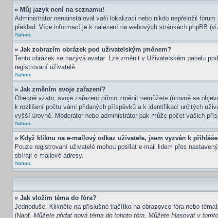
» Můj jazyk není na seznamu!
Administrátor nenainstaloval vaši lokalizaci nebo nikdo nepřeložil fór
překlad. Více informací je k nalezení na webových stránkách phpBB (viz
Nahoru
» Jak zobrazím obrázek pod uživatelským jménem?
Tento obrázek se nazývá avatar. Lze změnit v Uživatelském panelu pod 
registrovaní uživatelé.
Nahoru
» Jak změním svoje zařazení?
Obecně vzato, svoje zařazení přímo změnit nemůžete (úrovně se objevu
k rozlišení počtu vámi přidaných příspěvků a k identifikaci určitých už
vyšší úrovně. Moderátor nebo administrátor pak může počet vašich přís
Nahoru
» Když kliknu na e-mailový odkaz uživatele, jsem vyzván k přihláše
Pouze registrovaní uživatelé mohou posílat e-mail lidem přes nastavený
sbírají e-mailové adresy.
Nahoru
» Jak vložím téma do fóra?
Jednoduše. Klikněte na příslušné tlačítko na obrazovce fóra nebo témat
(Např.
Můžete přidat nová téma do tohoto fóra, Můžete hlasovat v tomto 