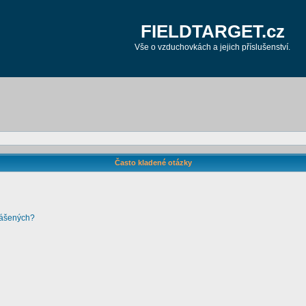
FIELDTARGET.cz
Vše o vzduchovkách a jejich příslušenství.
Často kladené otázky
lášených?