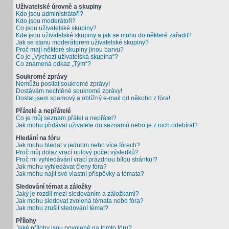
Uživatelské úrovně a skupiny
Kdo jsou administrátoři?
Kdo jsou moderátoři?
Co jsou uživatelské skupiny?
Kde jsou uživatelské skupiny a jak se mohu do některé zařadit?
Jak se stanu moderátorem uživatelské skupiny?
Proč mají některé skupiny jinou barvu?
Co je „Výchozí uživatelská skupina“?
Co znamená odkaz „Tým“?
Soukromé zprávy
Nemůžu posílat soukromé zprávy!
Dostávám nechtěné soukromé zprávy!
Dostal jsem spamový a obtížný e-mail od někoho z fóra!
Přátelé a nepřátelé
Co je můj seznam přátel a nepřátel?
Jak mohu přidávat uživatele do seznamů nebo je z nich odebírat?
Hledání na fóru
Jak mohu hledat v jednom nebo více fórech?
Proč můj dotaz vrací nulový počet výsledků?
Proč mi vyhledávání vrací prázdnou bílou stránku!?
Jak mohu vyhledávat členy fóra?
Jak mohu najít své vlastní příspěvky a témata?
Sledování témat a záložky
Jaký je rozdíl mezi sledováním a záložkami?
Jak mohu sledovat zvolená témata nebo fóra?
Jak mohu zrušit sledování témat?
Přílohy
Jaké přílohy jsou povolené na tomto fóru?