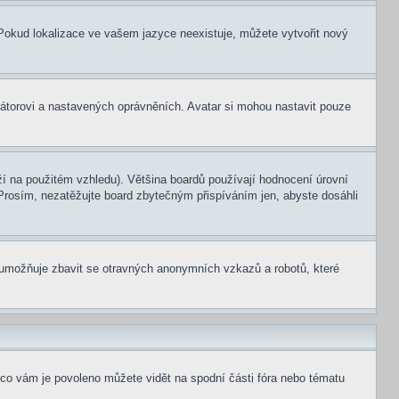
. Pokud lokalizace ve vašem jazyce neexistuje, můžete vytvořit nový
rátorovi a nastavených oprávněních. Avatar si mohou nastavit pouze
í na použitém vzhledu). Většina boardů používají hodnocení úrovní
. Prosím, nezatěžujte board zbytečným přispíváním jen, abyste dosáhli
ní umožňuje zbavit se otravných anonymních vzkazů a robotů, které
 co vám je povoleno můžete vidět na spodní části fóra nebo tématu