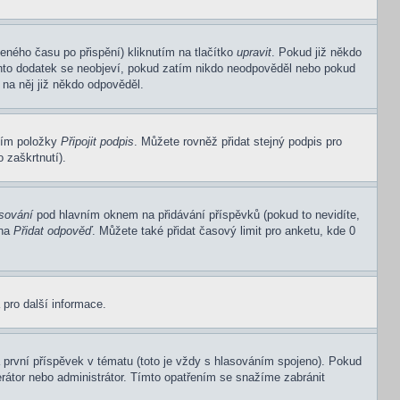
eného času po přispění) kliknutím na tlačítko
upravit
. Pokud již někdo
Tento dodatek se neobjeví, pokud zatím nikdo neodpověděl nebo pokud
 na něj již někdo odpověděl.
ním položky
Připojit podpis
. Můžete rovněž přidat stejný podpis pro
 zaškrtnutí).
asování
pod hlavním oknem na přidávání příspěvků (pokud to nevidíte,
 na
Přidat odpověď
. Můžete také přidat časový limit pro anketu, kde 0
 pro další informace.
první příspěvek v tématu (toto je vždy s hlasováním spojeno). Pokud
rátor nebo administrátor. Tímto opatřením se snažíme zabránit