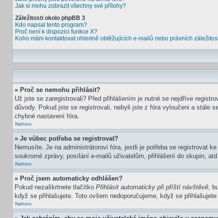
Jak si mohu zobrazit všechny své přílohy?
Záležitosti okolo phpBB 3
Kdo napsal tento program?
Proč není k dispozici funkce X?
Koho mám kontaktovat ohledně obtěžujících e-mailů nebo právních záležitost
» Proč se nemohu přihlásit?
Už jste se zaregistrovali? Před přihlášením je nutné se nejdříve regist
důvody. Pokud jste se registrovali, nebyli jste z fóra vyloučeni a stál
chybné nastavení fóra.
Nahoru
» Je vůbec potřeba se registrovat?
Nemusíte. Je na administrátorovi fóra, jestli je potřeba se registrova
soukromé zprávy, posílání e-mailů uživatelům, přihlášení do skupin, atd.
Nahoru
» Proč jsem automaticky odhlášen?
Pokud nezaškrtnete tlačítko
Přihlásit automaticky při příští návštěvě
, b
když se přihlašujete. Toto ovšem nedoporučujeme, když se přihlašujete z
Nahoru