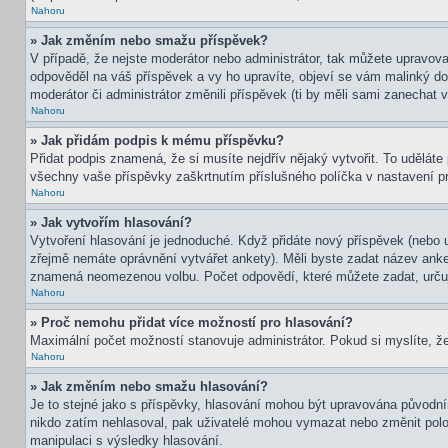
Nahoru
» Jak změním nebo smažu příspěvek?
V případě, že nejste moderátor nebo administrátor, tak můžete upravov
odpověděl na váš příspěvek a vy ho upravíte, objeví se vám malinký dod
moderátor či administrátor změnili příspěvek (ti by měli sami zanechat
Nahoru
» Jak přidám podpis k mému příspěvku?
Přidat podpis znamená, že si musíte nejdřív nějaký vytvořit. To uděláte
všechny vaše příspěvky zaškrtnutím příslušného políčka v nastavení pr
Nahoru
» Jak vytvořím hlasování?
Vytvoření hlasování je jednoduché. Když přidáte nový příspěvek (nebo u
zřejmě nemáte oprávnění vytvářet ankety). Měli byste zadat název ank
znamená neomezenou volbu. Počet odpovědí, které můžete zadat, určuj
Nahoru
» Proč nemohu přidat více možností pro hlasování?
Maximální počet možností stanovuje administrátor. Pokud si myslíte, že
Nahoru
» Jak změním nebo smažu hlasování?
Je to stejné jako s příspěvky, hlasování mohou být upravována původní
nikdo zatím nehlasoval, pak uživatelé mohou vymazat nebo změnit polož
manipulaci s výsledky hlasování.