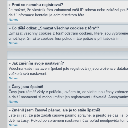
» Proč se nemohu registrovat?
Je možné, že vlastník fóra zabanoval vaši IP adresu nebo zakázal použit
další informace kontaktuje administrátora fóra.
Nahoru
» Co dělá odkaz „Smazat všechny cookies z fóra“?
„Smazat všechny cookies z fóra“ odstraní cookies, které jsou vytvořené
umožňuje. Smažte cookies fóra pokud máte potíže s přihlašováním.
Nahoru
» Jak změním svoje nastavení?
Všechna vaše nastavení (pokud jste registrováni) jsou uložena v datab
veškerá svá nastavení.
Nahoru
» Časy jsou špatně!
Časy jsou téměř vždy v pořádku, ovšem to, co vidíte jsou časy zobraz
a další nastavení si mohou měnit jen registrovaní uživatelé. Anonymní
Nahoru
» Změnil jsem časové pásmo, ale je to stále špatně!
Jste si jisti, že jste zadali časové pásmo správně, a přesto se čas liš
dvěma časy. Pokud po správném nastavení čas pořád neodpovídá tomu 
Nahoru