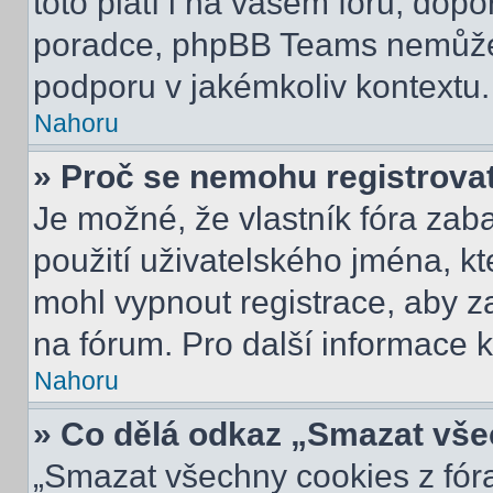
toto platí i na vašem fóru, do
poradce, phpBB Teams nemůže
podporu v jakémkoliv kontextu.
Nahoru
» Proč se nemohu registrova
Je možné, že vlastník fóra zab
použití uživatelského jména, kter
mohl vypnout registrace, aby z
na fórum. Pro další informace k
Nahoru
» Co dělá odkaz „Smazat vše
„Smazat všechny cookies z fóra