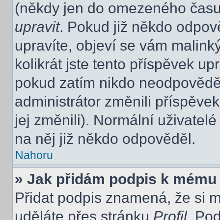
(někdy jen do omezeného času p
upravit
. Pokud již někdo odpov
upravíte, objeví se vám malink
kolikrát jste tento příspěvek up
pokud zatím nikdo neodpovědě
administrátor změnili příspěvek
jej změnili). Normální uživate
na něj již někdo odpověděl.
Nahoru
» Jak přidám podpis k mému
Přidat podpis znamená, že si mu
uděláte přes stránku
Profil
. Po