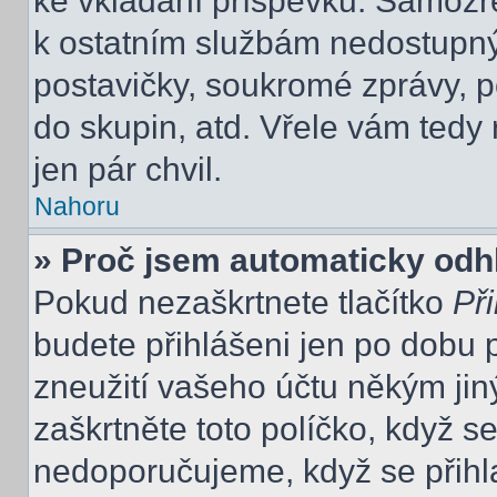
ke vkládání příspěvků. Samozře
k ostatním službám nedostupn
postavičky, soukromé zprávy, po
do skupin, atd. Vřele vám tedy
jen pár chvil.
Nahoru
» Proč jsem automaticky odh
Pokud nezaškrtnete tlačítko
Při
budete přihlášeni jen po dobu 
zneužití vašeho účtu někým jiný
zaškrtněte toto políčko, když s
nedoporučujeme, když se přihla