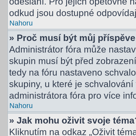
odeslání. Pro jejich opětovné n
odkud jsou dostupné odpovídají
Nahoru
» Proč musí být můj příspěv
Administrátor fóra může nastav
skupin musí být před zobrazen
tedy na fóru nastaveno schvalo
skupiny, u které je schvalován
administrátora fóra pro více inf
Nahoru
» Jak mohu oživit svoje téma
Kliknutím na odkaz „Oživit téma