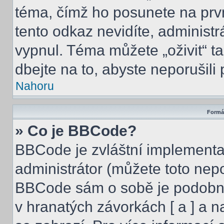
téma, čímž ho posunete na prv
tento odkaz nevidíte, administ
vypnul. Téma můžete „oživit“ t
dbejte na to, abyste neporušili 
Nahoru
Formát
» Co je BBCode?
BBCode je zvláštní implementa
administrátor (můžete toto nepo
BBCode sám o sobě je podobný
v hranatých závorkách [ a ] a na