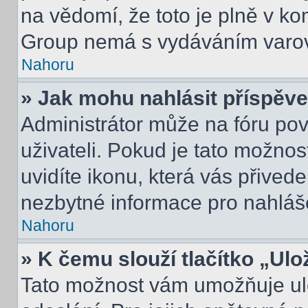
na vědomí, že toto je plně v k
Group nemá s vydáváním varov
Nahoru
» Jak mohu nahlásit příspě
Administrátor může na fóru pov
uživateli. Pokud je tato možno
uvidíte ikonu, která vás přived
nezbytné informace pro nahláš
Nahoru
» K čemu slouží tlačítko „Ulo
Tato možnost vám umožňuje ulo