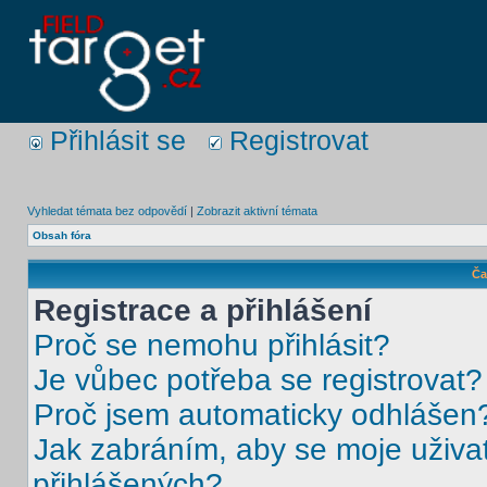
Přihlásit se
Registrovat
Vyhledat témata bez odpovědí
|
Zobrazit aktivní témata
Obsah fóra
Ča
Registrace a přihlášení
Proč se nemohu přihlásit?
Je vůbec potřeba se registrovat?
Proč jsem automaticky odhlášen
Jak zabráním, aby se moje uživa
přihlášených?