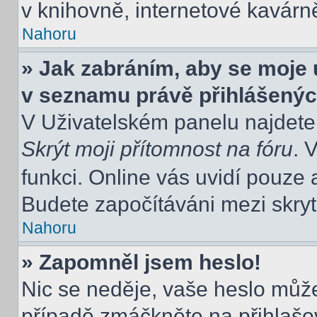
v knihovně, internetové kavárně
Nahoru
» Jak zabráním, aby se moje 
v seznamu právě přihlášený
V Uživatelském panelu najdete
Skrýt moji přítomnost na fóru
. 
funkci. Online vás uvidí pouze 
Budete započítáváni mezi skryt
Nahoru
» Zapomněl jsem heslo!
Nic se neděje, vaše heslo můž
případě zmáčkněte na přihlašov